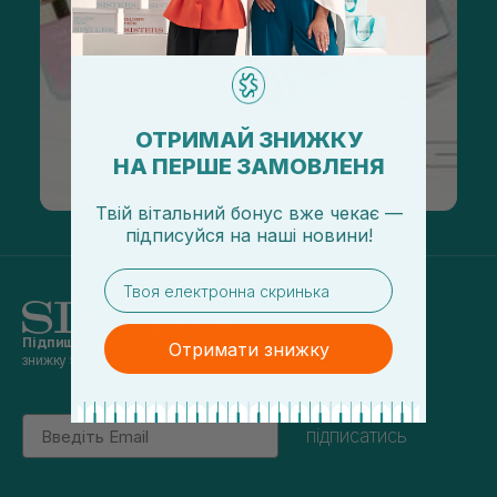
ОТРИМАЙ ЗНИЖКУ
НА ПЕРШЕ ЗАМОВЛЕНЯ
Твій вітальний бонус вже чекає —
підписуйся
на
наші новини!
email
Підпишись на наші новини
та отримуй
Отримати знижку
знижку 5% на перше замовлення
Email
підписатись