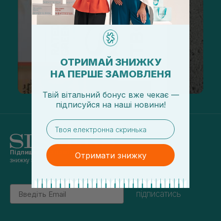
ОТРИМАЙ ЗНИЖКУ
НА ПЕРШЕ ЗАМОВЛЕНЯ
Твій вітальний бонус вже чекає —
підписуйся
на
наші новини!
email
Підпишись на наші новини
та отримуй
Отримати знижку
знижку 5% на перше замовлення
Email
підписатись