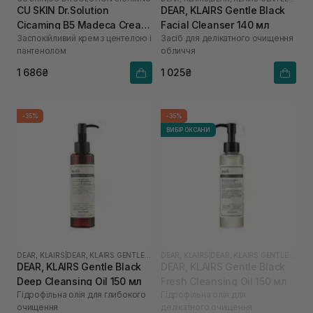
CU SKIN Dr.Solution
DEAR, KLAIRS Gentle Black
Cicaming B5 Madeca Cream
Facial Cleanser 140 мл
Заспокійливий крем з центелою і
Засіб для делікатного очищення
70 мл
пантенолом
обличчя
1 686₴
1 025₴
-35%
-35%
ВИБІР ОКСАНИ
DEAR, KLAIRS
|
DEAR, KLAIRS GENTLE BLACK
DEAR, KLAIRS
|
DEAR, KLAIRS GENTLE BLACK
DEAR, KLAIRS Gentle Black
DEAR, KLAIRS Gentle Black
Deep Cleansing Oil 150 мл
Fresh Cleansing Oil 150 мл
Гідрофільна олія для глибокого
Гідрофільна олія для
очищення
делікатного очищення