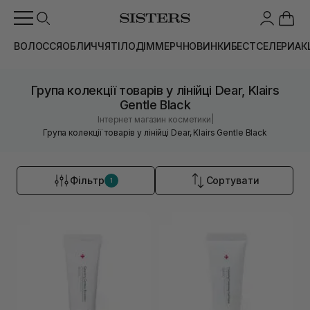
ВОЛОССЯ
ОБЛИЧЧЯ
ТІЛО
ДІМ
МЕРЧ
НОВИНКИ
БЕСТСЕЛЕРИ
АК
Група колекції товарів у лінійці Dear, Klairs
Gentle Black
|
Інтернет магазин косметики
Група колекції товарів у лінійці Dear, Klairs Gentle Black
Фільтр
Сортувати
1