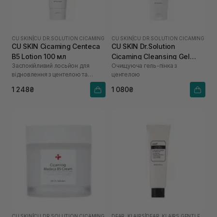
CU SKIN
|
CU DR.SOLUTION CICAMING
CU SKIN
|
CU DR.SOLUTION CICAMING
CU SKIN Cicaming Centeca
CU SKIN Dr.Solution
B5 Lotion 100 мл
Cicaming Cleansing Gel
Заспокійливий лосьйон для
Очищуюча гель-пінка з
Foam 150 мл
відновлення з центелою та
центелою
пантенолом
1 248₴
1 080₴
CU SKIN
|
CU DR.SOLUTION CICAMING
DEAR, KLAIRS
|
DEAR, KLAIRS GENTLE BLACK