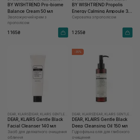
BY WISHTREND Pro-biome
BY WISHTREND Propolis
Balance Cream 50 мл
Energy Calming Ampoule 30
Зволожуючий крем з
Сироватка з прополісом
мл
прополісом
1 165₴
1 255₴
-35%
DEAR, KLAIRS
|
DEAR, KLAIRS GENTLE BLACK
DEAR, KLAIRS
|
DEAR, KLAIRS GENTLE BLACK
DEAR, KLAIRS Gentle Black
DEAR, KLAIRS Gentle Black
Facial Cleanser 140 мл
Deep Cleansing Oil 150 мл
Засіб для делікатного очищення
Гідрофільна олія для глибокого
обличчя
очищення