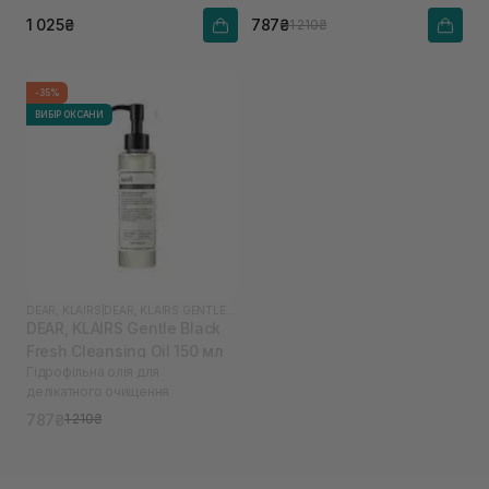
1 025₴
787₴
1 210₴
-35%
ВИБІР ОКСАНИ
DEAR, KLAIRS
|
DEAR, KLAIRS GENTLE BLACK
DEAR, KLAIRS Gentle Black
Fresh Cleansing Oil 150 мл
Гідрофільна олія для
делікатного очищення
787₴
1 210₴