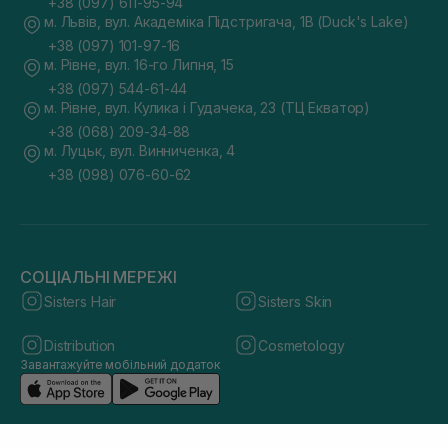
+38 (097) 611-95-94
м. Львів, вул. Академіка Підстригача, 1В (Duck's Lake)
+38 (097) 101-97-16
м. Рівне, вул. 16-го Липня, 15
+38 (097) 544-61-44
м. Рівне, вул. Кулика і Гудачека, 23 (ТЦ Екватор)
+38 (068) 209-34-88
м. Луцьк, вул. Винниченка, 4
+38 (098) 076-60-62
СОЦІАЛЬНІ МЕРЕЖІ
Sisters Hair
Sisters Skin
Distribution
Cosmetology
Завантажуйте мобільний додаток