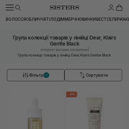
ВОЛОССЯ
ОБЛИЧЧЯ
ТІЛО
ДІМ
МЕРЧ
НОВИНКИ
БЕСТСЕЛЕРИ
АК
Група колекції товарів у лінійці Dear, Klairs
Gentle Black
|
Інтернет магазин косметики
Група колекції товарів у лінійці Dear, Klairs Gentle Black
Фільтр
Сортувати
1
-20%