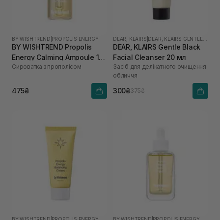
BY WISHTREND
|
PROPOLIS ENERGY
DEAR, KLAIRS
|
DEAR, KLAIRS GENTLE BLACK
BY WISHTREND Propolis
DEAR, KLAIRS Gentle Black
Energy Calming Ampoule 10
Facial Cleanser 20 мл
Сироватка з прополісом
Засіб для делікатного очищення
мл
обличчя
475₴
300₴
375₴
BY WISHTREND
|
PROPOLIS ENERGY
BY WISHTREND
|
PROPOLIS ENERGY