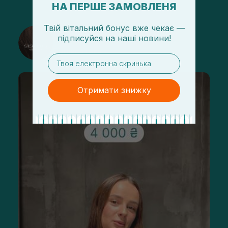
НА ПЕРШЕ ЗАМОВЛЕНЯ
Твій вітальний бонус вже чекає —
@sisters_stelmakh в Instagram
підписуйся
на
наші новини!
Підписатися
email
Отримати знижку