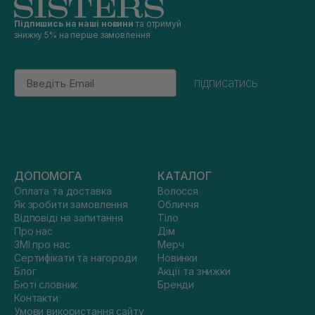
Підпишись на наші новини
та отримуй
знижку 5% на перше замовлення
Email
підписатись
ДОПОМОГА
КАТАЛОГ
Оплата та доставка
Волосся
Як зробити замовлення
Обличчя
Відповіді на запитання
Тіло
Про нас
Дім
ЗМІ про нас
Мерч
Сертифікати та нагороди
Новинки
Блог
Акції та знижки
Бюті словник
Бренди
Контакти
Умови використання сайту