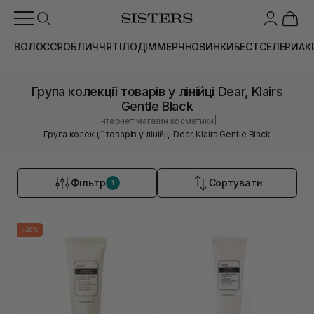
ВОЛОССЯ
ОБЛИЧЧЯ
ТІЛО
ДІМ
МЕРЧ
НОВИНКИ
БЕСТСЕЛЕРИ
АК
Група колекції товарів у лінійці Dear, Klairs
Gentle Black
|
Інтернет магазин косметики
Група колекції товарів у лінійці Dear, Klairs Gentle Black
Фільтр
Сортувати
1
-20%