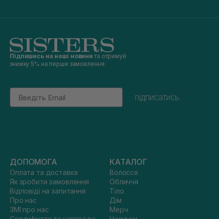
Підпишись на наші новини
та отримуй
знижку 5% на перше замовлення
Email
підписатись
ДОПОМОГА
КАТАЛОГ
Оплата та доставка
Волосся
Як зробити замовлення
Обличчя
Відповіді на запитання
Тіло
Про нас
Дім
ЗМІ про нас
Мерч
Сертифікати та нагороди
Новинки