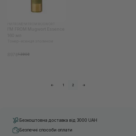
I'M FROM
|
I'M FROM MUGWORT
I'M FROM Mugwort Essence
160 мл
Тонер-есенція з полином
897₴
1 380₴
←
1
2
→
Безкоштовна доставка від 3000 UAH
Безпечні способи оплати