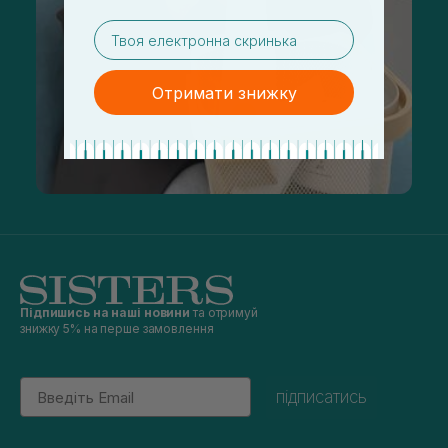
email
Отримати знижку
Підпишись на наші новини
та отримуй
знижку 5% на перше замовлення
Email
підписатись