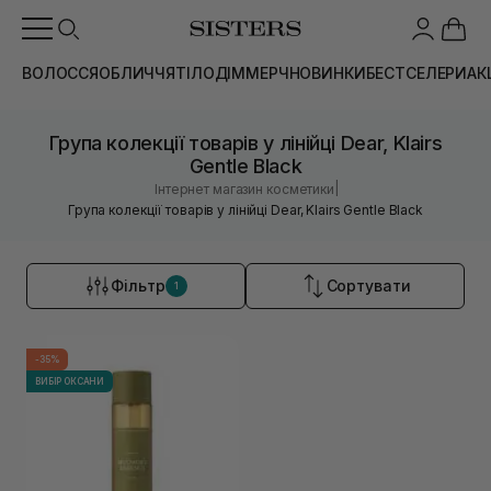
ВОЛОССЯ
ОБЛИЧЧЯ
ТІЛО
ДІМ
МЕРЧ
НОВИНКИ
БЕСТСЕЛЕРИ
АК
Група колекції товарів у лінійці Dear, Klairs
Gentle Black
|
Інтернет магазин косметики
Група колекції товарів у лінійці Dear, Klairs Gentle Black
Фільтр
Сортувати
1
-35%
ВИБІР ОКСАНИ