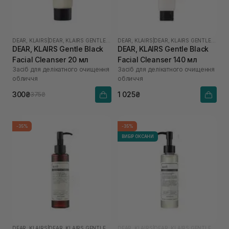
DEAR, KLAIRS
|
DEAR, KLAIRS GENTLE BLACK
DEAR, KLAIRS
|
DEAR, KLAIRS GENTLE BLACK
DEAR, KLAIRS Gentle Black
DEAR, KLAIRS Gentle Black
Facial Cleanser 20 мл
Facial Cleanser 140 мл
Засіб для делікатного очищення
Засіб для делікатного очищення
обличчя
обличчя
300₴
1 025₴
375₴
-35%
-35%
ВИБІР ОКСАНИ
DEAR, KLAIRS
|
DEAR, KLAIRS GENTLE BLACK
DEAR, KLAIRS
|
DEAR, KLAIRS GENTLE BLACK