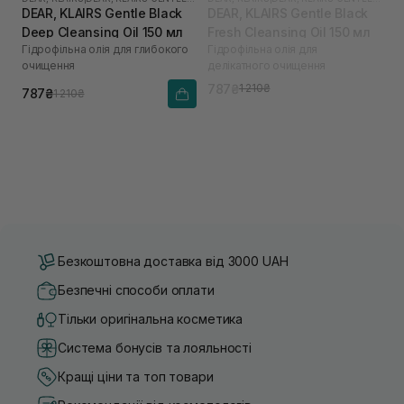
DEAR, KLAIRS Gentle Black
DEAR, KLAIRS Gentle Black
Deep Cleansing Oil 150 мл
Fresh Cleansing Oil 150 мл
Гідрофільна олія для глибокого
Гідрофільна олія для
очищення
делікатного очищення
787₴
1 210₴
787₴
1 210₴
Безкоштовна доставка від 3000 UAH
Безпечні способи оплати
Тільки оригінальна косметика
Система бонусів та лояльності
Кращі ціни та топ товари