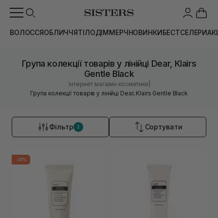
ВОЛОССЯ
ОБЛИЧЧЯ
ТІЛО
ДІМ
МЕРЧ
НОВИНКИ
БЕСТСЕЛЕРИ
АК
Група колекції товарів у лінійці Dear, Klairs
Gentle Black
|
Інтернет магазин косметики
Група колекції товарів у лінійці Dear, Klairs Gentle Black
Фільтр
Сортувати
2
-20%