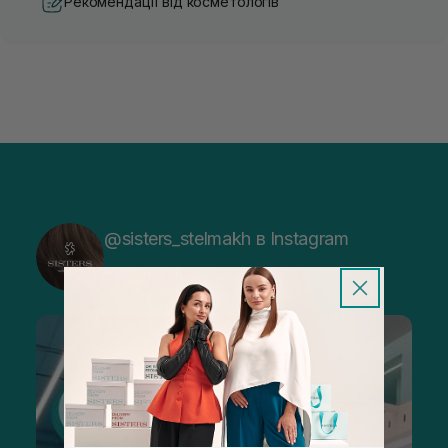
Рекомендації від косметологів
@sisters_stelmakh в Instagram
Підписатися