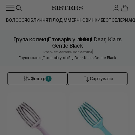
ВОЛОССЯ
ОБЛИЧЧЯ
ТІЛО
ДІМ
МЕРЧ
НОВИНКИ
БЕСТСЕЛЕРИ
АК
Група колекції товарів у лінійці Dear, Klairs
Gentle Black
|
Інтернет магазин косметики
Група колекції товарів у лінійці Dear, Klairs Gentle Black
Фільтр
Сортувати
1