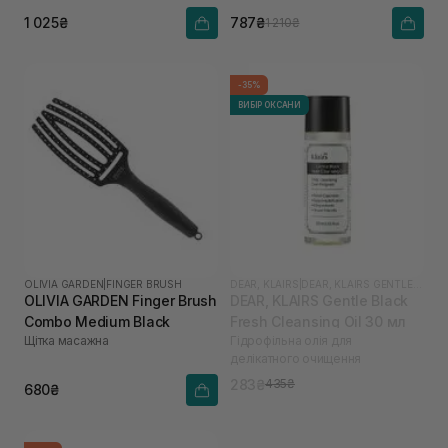
1 025₴
787₴
1 210₴
-35%
ВИБІР ОКСАНИ
OLIVIA GARDEN
|
FINGER BRUSH
DEAR, KLAIRS
|
DEAR, KLAIRS GENTLE BLACK
OLIVIA GARDEN Finger Brush
DEAR, KLAIRS Gentle Black
Combo Medium Black
Fresh Cleansing Oil 30 мл
Щітка масажна
Гідрофільна олія для
делікатного очищення
283₴
435₴
680₴