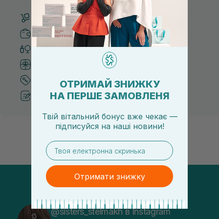
Безкоштовна доставка від 3000 UAH
Безпечні способи оплати
Тільки оригінальна косметика
Система бонусів та лояльності
Кращі ціни та топ товари
ОТРИМАЙ ЗНИЖКУ
НА ПЕРШЕ ЗАМОВЛЕНЯ
Рекомендації від косметологів
Твій вітальний бонус вже чекає —
підписуйся
на
наші новини!
email
Отримати знижку
@sisters_stelmakh в Instagram