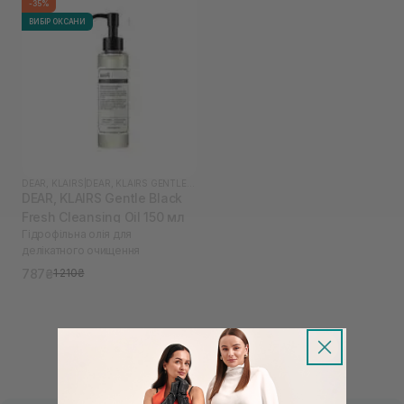
-35%
ВИБІР ОКСАНИ
DEAR, KLAIRS
|
DEAR, KLAIRS GENTLE BLACK
DEAR, KLAIRS Gentle Black
Fresh Cleansing Oil 150 мл
Гідрофільна олія для
делікатного очищення
787₴
1 210₴