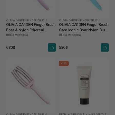
OLIVIA GARDEN
|
FINGER BRUSH
OLIVIA GARDEN
|
FINGER BRUSH
OLIVIA GARDEN Finger Brush
OLIVIA GARDEN Finger Brush
Boar & Nylon Ethereal
Care Iconic Boar Nylon Blue
Щітка масажна
Щітка масажна
Lavender
Sky
680₴
580₴
-20%
OLIVIA GARDEN
|
FINGER BRUSH
DEAR, KLAIRS
|
DEAR, KLAIRS GENTLE BLACK