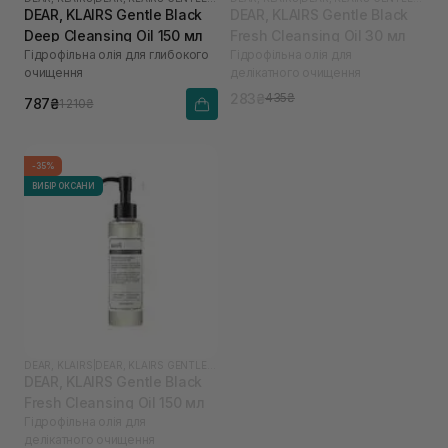
DEAR, KLAIRS Gentle Black
DEAR, KLAIRS Gentle Black
Deep Cleansing Oil 150 мл
Fresh Cleansing Oil 30 мл
Гідрофільна олія для глибокого
Гідрофільна олія для
очищення
делікатного очищення
283₴
435₴
787₴
1 210₴
-35%
ВИБІР ОКСАНИ
DEAR, KLAIRS
|
DEAR, KLAIRS GENTLE BLACK
DEAR, KLAIRS Gentle Black
Fresh Cleansing Oil 150 мл
Гідрофільна олія для
делікатного очищення