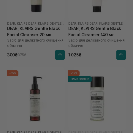
DEAR, KLAIRS
|
DEAR, KLAIRS GENTLE BLACK
DEAR, KLAIRS
|
DEAR, KLAIRS GENTLE BLACK
DEAR, KLAIRS Gentle Black
DEAR, KLAIRS Gentle Black
Facial Cleanser 20 мл
Facial Cleanser 140 мл
Засіб для делікатного очищення
Засіб для делікатного очищення
обличчя
обличчя
300₴
1 025₴
375₴
-35%
-35%
ВИБІР ОКСАНИ
DEAR, KLAIRS
|
DEAR, KLAIRS GENTLE BLACK
DEAR, KLAIRS
|
DEAR, KLAIRS GENTLE BLACK