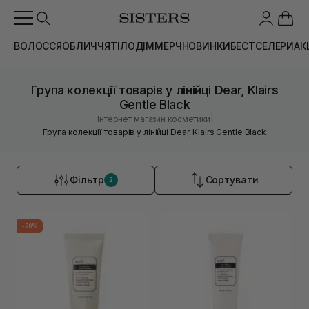
ВОЛОССЯ
ОБЛИЧЧЯ
ТІЛО
ДІМ
МЕРЧ
НОВИНКИ
БЕСТСЕЛЕРИ
АК
Група колекції товарів у лінійці Dear, Klairs
Gentle Black
|
Інтернет магазин косметики
Група колекції товарів у лінійці Dear, Klairs Gentle Black
Фільтр
Сортувати
2
-20%