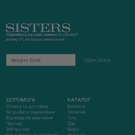
Підпишись на наші новини
та отримуй
знижку 5% на перше замовлення
Email
підписатись
ДОПОМОГА
КАТАЛОГ
Оплата та доставка
Волосся
Як зробити замовлення
Обличчя
Відповіді на запитання
Тіло
Про нас
Дім
ЗМІ про нас
Мерч
Сертифікати та нагороди
Новинки