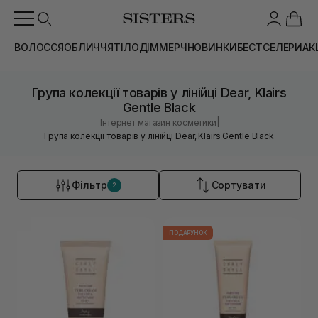
ВОЛОССЯ
ОБЛИЧЧЯ
ТІЛО
ДІМ
МЕРЧ
НОВИНКИ
БЕСТСЕЛЕРИ
АК
Група колекції товарів у лінійці Dear, Klairs
Gentle Black
|
Інтернет магазин косметики
Група колекції товарів у лінійці Dear, Klairs Gentle Black
Фільтр
Сортувати
2
ПОДАРУНОК