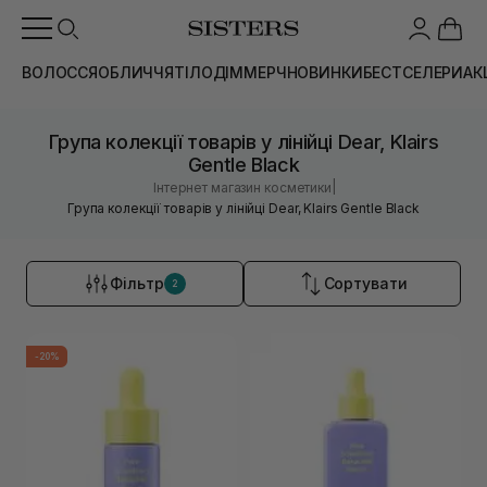
ВОЛОССЯ
ОБЛИЧЧЯ
ТІЛО
ДІМ
МЕРЧ
НОВИНКИ
БЕСТСЕЛЕРИ
АК
Група колекції товарів у лінійці Dear, Klairs
Gentle Black
|
Інтернет магазин косметики
Група колекції товарів у лінійці Dear, Klairs Gentle Black
Фільтр
Сортувати
2
-20%