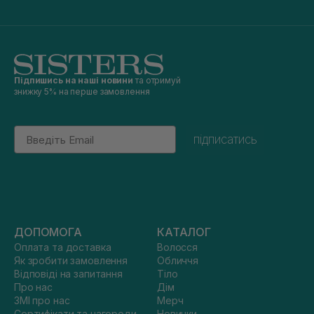
Підпишись на наші новини
та отримуй
знижку 5% на перше замовлення
Email
підписатись
ДОПОМОГА
КАТАЛОГ
Оплата та доставка
Волосся
Як зробити замовлення
Обличчя
Відповіді на запитання
Тіло
Про нас
Дім
ЗМІ про нас
Мерч
Сертифікати та нагороди
Новинки