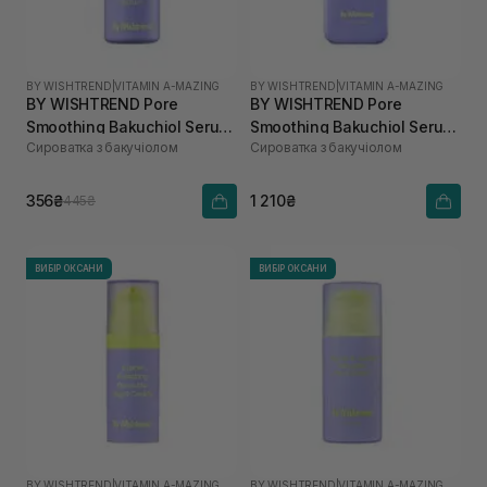
BY WISHTREND
|
VITAMIN A-MAZING
BY WISHTREND
|
VITAMIN A-MAZING
BY WISHTREND Pore
BY WISHTREND Pore
Smoothing Bakuchiol Serum
Smoothing Bakuchiol Serum
Сироватка з бакучіолом
Сироватка з бакучіолом
10 мл
30 мл
356₴
1 210₴
445₴
ВИБІР ОКСАНИ
ВИБІР ОКСАНИ
BY WISHTREND
|
VITAMIN A-MAZING
BY WISHTREND
|
VITAMIN A-MAZING