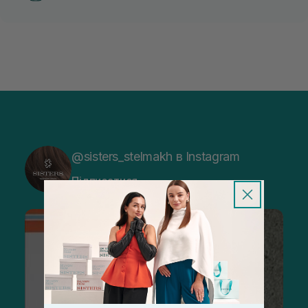
@sisters_stelmakh в Instagram
Підписатися