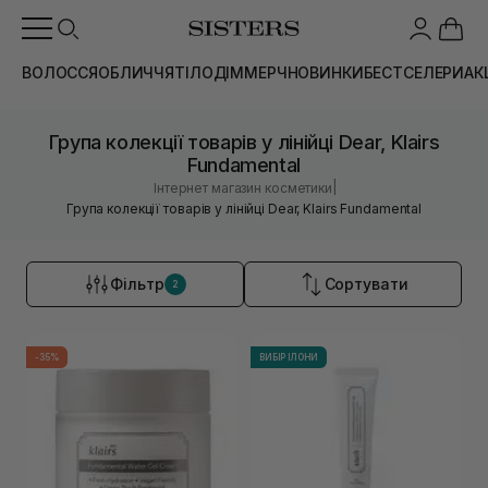
ВОЛОССЯ
ОБЛИЧЧЯ
ТІЛО
ДІМ
МЕРЧ
НОВИНКИ
БЕСТСЕЛЕРИ
АК
Група колекції товарів у лінійці Dear, Klairs
Fundamental
|
Інтернет магазин косметики
Група колекції товарів у лінійці Dear, Klairs Fundamental
Фільтр
Сортувати
2
-35%
ВИБІР ІЛОНИ