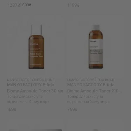
1 287₴
1 169₴
1 838₴
MANYO FACTORY
|
BIFIDA BIOME
MANYO FACTORY
|
BIFIDA BIOME
MANYO FACTORY Bifida
MANYO FACTORY Bifida
Biome Ampoule Toner 30 мл
Biome Ampoule Toner 210
Тонер для захисту та
Тонер для захисту та
мл
відновлення біому шкіри
відновлення біому шкіри
199₴
799₴