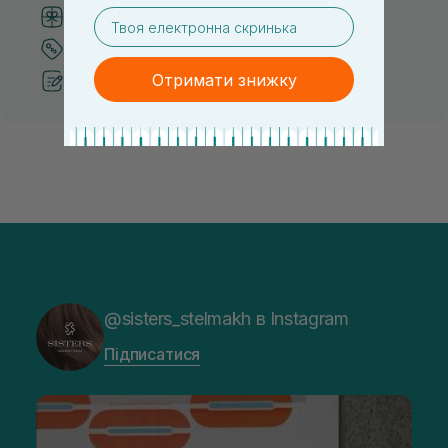
email
Система бонусів та лояльності
Кращі ціни та топ товари
Отримати знижку
Рекомендації від косметологів
@sisters_stelmakh в Instagram
Підписатися