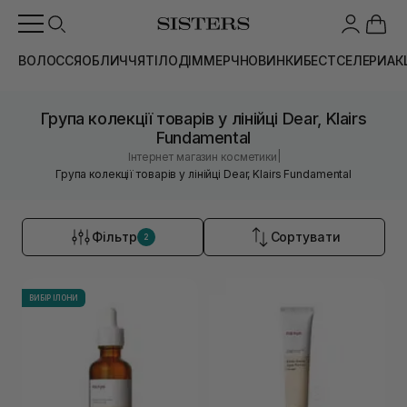
ВОЛОССЯ
ОБЛИЧЧЯ
ТІЛО
ДІМ
МЕРЧ
НОВИНКИ
БЕСТСЕЛЕРИ
АК
Група колекції товарів у лінійці Dear, Klairs
Fundamental
|
Інтернет магазин косметики
Група колекції товарів у лінійці Dear, Klairs Fundamental
Фільтр
Сортувати
2
ВИБІР ІЛОНИ