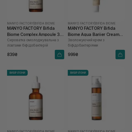
MANYO FACTORY
|
BIFIDA BIOME
MANYO FACTORY
|
BIFIDA BIOME
MANYO FACTORY Bifida
MANYO FACTORY Bifida
Biome Complex Ampoule 30
Biome Aqua Bariier Cream
Сироватка омолоджувальна з
Зволожуючий крем з
мл
80 мл
лізатами біфідобактерій
біфідобактеріями
839₴
999₴
ВИБІР ІЛОНИ
ВИБІР ІЛОНИ
MANYO FACTORY
|
BIFIDA BIOME
MANYO FACTORY
|
BIFIDA BIOME