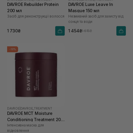
DAVROE Rebuilder Protein
DAVROE Luxe Leave In
200 мл
Masque 150 мл
Засіб для реконструкції волосся
Незмивний засіб для захисту від
сонця та води
1 730₴
1 454₴
1 615₴
-10%
DAVROE
|
DAVROE_TREATMENT
DAVROE MСT Moisture
Conditioning Treatment 200
Інтенсивна маска для
мл
відновлення