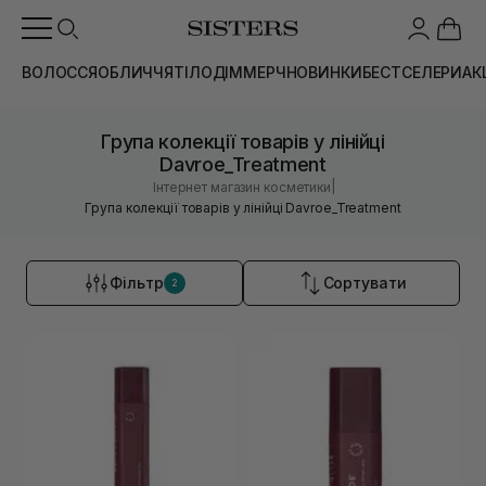
ВОЛОССЯ
ОБЛИЧЧЯ
ТІЛО
ДІМ
МЕРЧ
НОВИНКИ
БЕСТСЕЛЕРИ
АК
Група колекції товарів у лінійці
Davroe_Treatment
|
Інтернет магазин косметики
Група колекції товарів у лінійці Davroe_Treatment
Фільтр
Сортувати
2