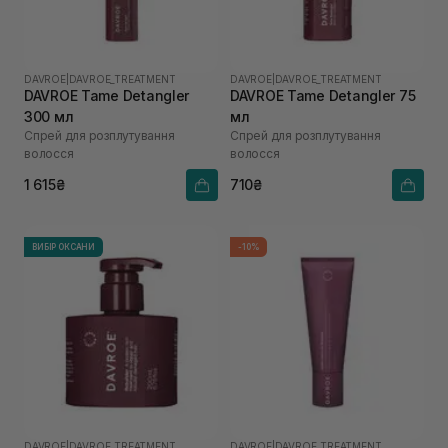
DAVROE
|
DAVROE_TREATMENT
DAVROE
|
DAVROE_TREATMENT
DAVROE Tame Detangler
DAVROE Tame Detangler 75
300 мл
мл
Спрей для розплутування
Спрей для розплутування
волосся
волосся
1 615₴
710₴
ВИБІР ОКСАНИ
-10%
DAVROE
|
DAVROE_TREATMENT
DAVROE
|
DAVROE_TREATMENT