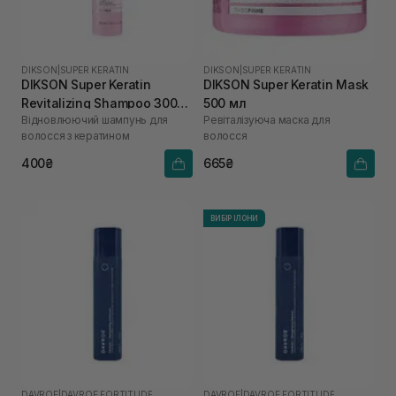
DIKSON
|
SUPER KERATIN
DIKSON
|
SUPER KERATIN
DIKSON Super Keratin
DIKSON Super Keratin Mask
Revitalizing Shampoo 300
500 мл
Відновлюючий шампунь для
Ревіталізуюча маска для
мл
волосся з кератином
волосся
400₴
665₴
ВИБІР ІЛОНИ
DAVROE
|
DAVROE FORTITUDE
DAVROE
|
DAVROE FORTITUDE