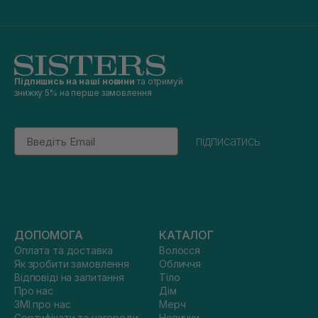
Підпишись на наші новини
та отримуй
знижку 5% на перше замовлення
Email
підписатись
ДОПОМОГА
КАТАЛОГ
Оплата та доставка
Волосся
Як зробити замовлення
Обличчя
Відповіді на запитання
Тіло
Про нас
Дім
ЗМІ про нас
Мерч
Сертифікати та нагороди
Новинки