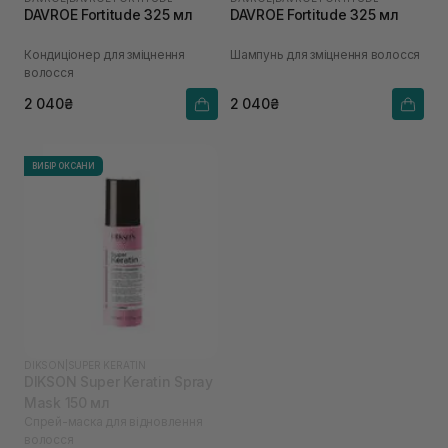
DAVROE Fortitude 325 мл
DAVROE Fortitude 325 мл
Кондиціонер для зміцнення
Шампунь для зміцнення волосся
волосся
2 040₴
2 040₴
ВИБІР ОКСАНИ
DIKSON
|
SUPER KERATIN
DIKSON Super Keratin Spray
Mask 150 мл
Спрей-маска для відновлення
волосся