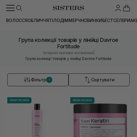
ВОЛОССЯ
ОБЛИЧЧЯ
ТІЛО
ДІМ
МЕРЧ
НОВИНКИ
БЕСТСЕЛЕРИ
АК
Група колекції товарів у лінійці Davroe
Fortitude
|
Інтернет магазин косметики
Група колекції товарів у лінійці Davroe Fortitude
Фільтр
Сортувати
1
ВИБІР ОКСАНИ
ВИБІР ОКСАНИ