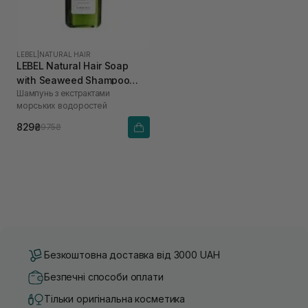
LEBEL
|
NATURAL HAIR
LEBEL Natural Hair Soap
with Seaweed Shampoo
Шампунь з екстрактами
240 мл
морських водоростей
829₴
975₴
Безкоштовна доставка від 3000 UAH
Безпечні способи оплати
Тільки оригінальна косметика