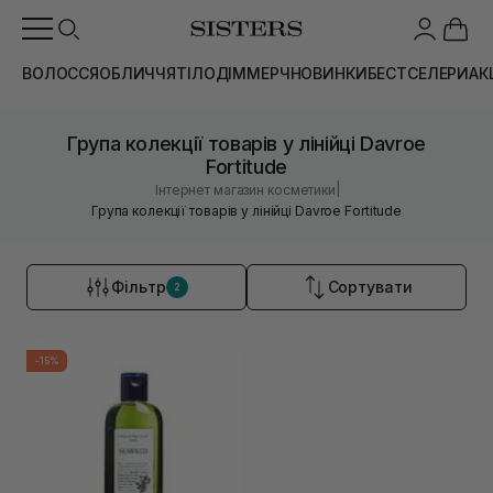
ВОЛОССЯ
ОБЛИЧЧЯ
ТІЛО
ДІМ
МЕРЧ
НОВИНКИ
БЕСТСЕЛЕРИ
АК
Група колекції товарів у лінійці Davroe
Fortitude
|
Інтернет магазин косметики
Група колекції товарів у лінійці Davroe Fortitude
Фільтр
Сортувати
2
-15%