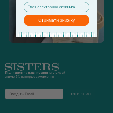
email
Отримати знижку
Підпишись на наші новини
та отримуй
знижку 5% на перше замовлення
Email
підписатись