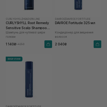
CURLYSHYLL
|
HEADSPA LINE
DAVROE
|
DAVROE FORTITUDE
CURLYSHYLL Root Remedy
DAVROE Fortitude 325 мл
Sensitive Scalp Shampoo
Шампунь для чутливої шкіри
Кондиціонер для зміцнення
360 мл
голови
волосся
1 140₴
2 040₴
1 425₴
ВИБІР ІЛОНИ
DAVROE
|
DAVROE FORTITUDE