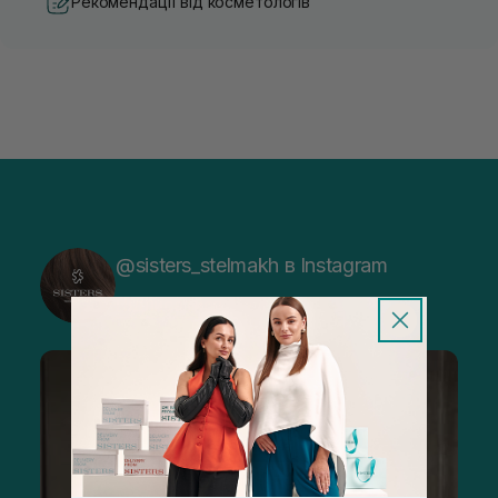
Рекомендації від косметологів
@sisters_stelmakh в Instagram
Підписатися