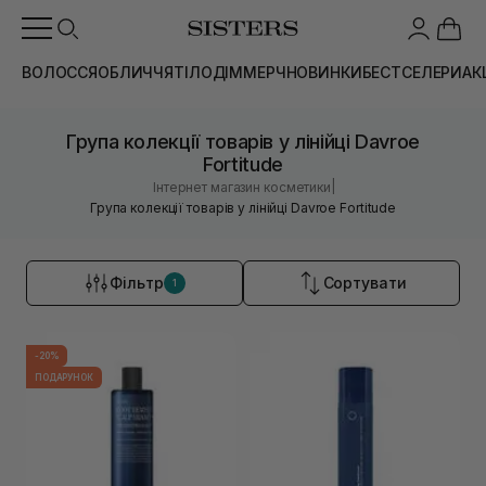
ВОЛОССЯ
ОБЛИЧЧЯ
ТІЛО
ДІМ
МЕРЧ
НОВИНКИ
БЕСТСЕЛЕРИ
АК
Група колекції товарів у лінійці Davroe
Fortitude
|
Інтернет магазин косметики
Група колекції товарів у лінійці Davroe Fortitude
Фільтр
Сортувати
1
-20%
ПОДАРУНОК