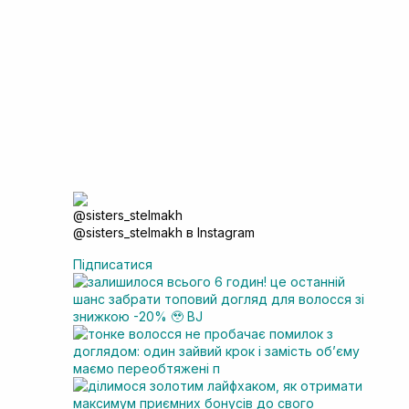
@sisters_stelmakh в Instagram
Підписатися