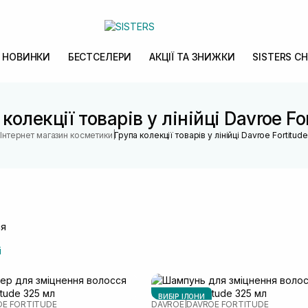
НОВИНКИ
БЕСТСЕЛЕРИ
АКЦІЇ ТА ЗНИЖКИ
SISTERS CH
колекції товарів у лінійці Davroe Fo
|
Інтернет магазин косметики
Група колекції товарів у лінійці Davroe Fortitude
ся
і
ВИБІР ІЛОНИ
OE FORTITUDE
DAVROE
|
DAVROE FORTITUDE