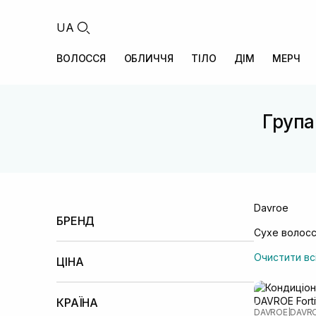
UA
ВОЛОССЯ
ОБЛИЧЧЯ
ТІЛО
ДІМ
МЕРЧ
Група 
Davroe
БРЕНД
Сухе волос
Davroe
Dikson
(+3)
Очистити вс
ЦІНА
Менше 100 UAH
100 – 500 UAH
500 –
1000 UAH
КРАЇНА
DAVROE
|
DAVR
1000 – 2000 UAH
2000 – 5000 UAH