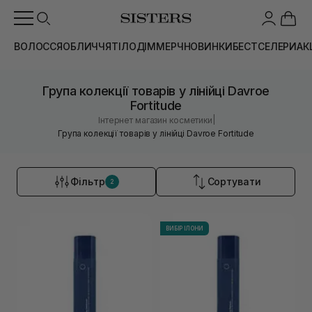
ВОЛОССЯ
ОБЛИЧЧЯ
ТІЛО
ДІМ
МЕРЧ
НОВИНКИ
БЕСТСЕЛЕРИ
АК
Група колекції товарів у лінійці Davroe
Fortitude
|
Інтернет магазин косметики
Група колекції товарів у лінійці Davroe Fortitude
Фільтр
Сортувати
2
ВИБІР ІЛОНИ