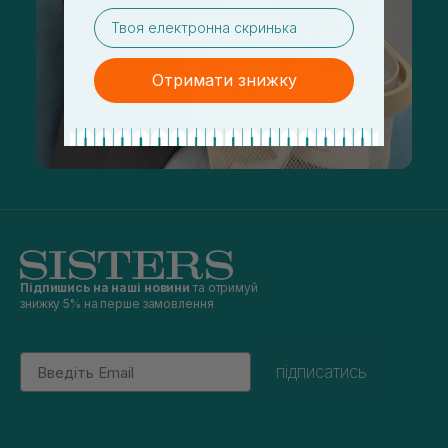
email
Отримати знижку
Підпишись на наші новини
та отримуй
знижку 5% на перше замовлення
Email
підписатись