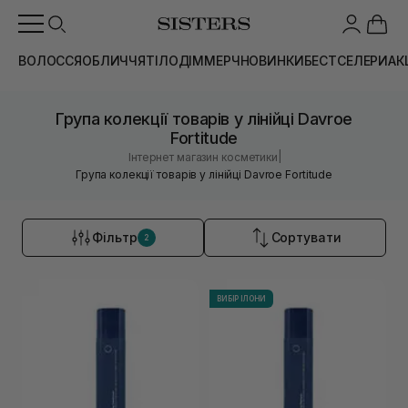
ВОЛОССЯ
ОБЛИЧЧЯ
ТІЛО
ДІМ
МЕРЧ
НОВИНКИ
БЕСТСЕЛЕРИ
АК
Група колекції товарів у лінійці Davroe
Fortitude
|
Інтернет магазин косметики
Група колекції товарів у лінійці Davroe Fortitude
Фільтр
Сортувати
2
ВИБІР ІЛОНИ