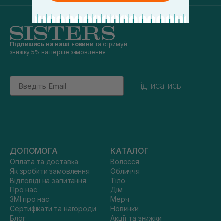
Підпишись на наші новини
та отримуй
знижку 5% на перше замовлення
Email
підписатись
ДОПОМОГА
КАТАЛОГ
Оплата та доставка
Волосся
Як зробити замовлення
Обличчя
Відповіді на запитання
Тіло
Про нас
Дім
ЗМІ про нас
Мерч
Сертифікати та нагороди
Новинки
Блог
Акції та знижки