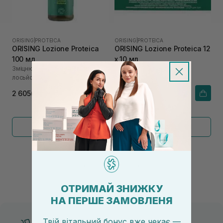
ORISING
|
PROTEICA
ORISING
|
PROTEICA
ORISING Lozione Proteica
ORISING Lozione Proteica 12
100 мл
х 10 мл
Зміцнюючий протеїновий
Зміцнюючий протеїновий
лосьйон
лосьйон
2 605₴
3 290₴
Показати більше
←
1
2
→
ОТРИМАЙ ЗНИЖКУ
НА ПЕРШЕ ЗАМОВЛЕНЯ
Твій вітальний бонус вже чекає —