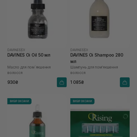
DAVINES
|
OI
DAVINES
|
OI
DAVINES Oi Oil 50 мл
DAVINES Oi Shampoo 280
мл
Масло для пом`якшення
Шампунь для пом'якшення
волосся
волосся
930₴
1 085₴
ВИБІР ОКСАНИ
ВИБІР ОКСАНИ