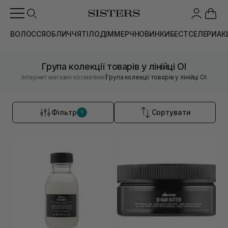
ВОЛОССЯ
ОБЛИЧЧЯ
ТІЛО
ДІМ
МЕРЧ
НОВИНКИ
БЕСТСЕЛЕРИ
АК
Група колекції товарів у лінійці OI
|
Інтернет магазин косметики
Група колекції товарів у лінійці OI
Фільтр
Сортувати
1