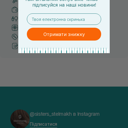
Безкоштовна доставка від 3000 UAH
підписуйся
на
наші новини!
Безпечні способи оплати
email
Тільки оригінальна косметика
Система бонусів та лояльності
Отримати знижку
Кращі ціни та топ товари
Рекомендації від косметологів
@sisters_stelmakh в Instagram
Підписатися