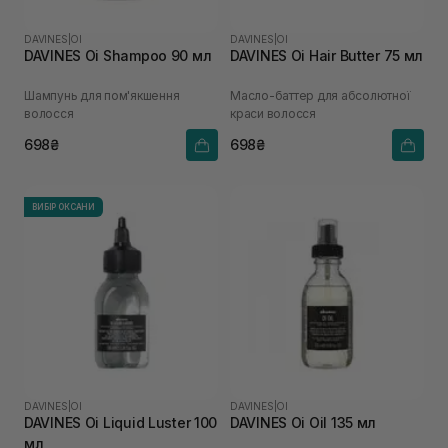
DAVINES
|
OI
DAVINES
|
OI
DAVINES Oi Shampoo 90 мл
DAVINES Oi Hair Butter 75 мл
Шампунь для пом'якшення
Масло-баттер для абсолютної
волосся
краси волосся
698₴
698₴
ВИБІР ОКСАНИ
DAVINES
|
OI
DAVINES
|
OI
DAVINES Oi Liquid Luster 100
DAVINES Oi Oil 135 мл
мл