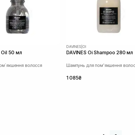
DAVINES
|
OI
 Oil 50 мл
DAVINES Oi Shampoo 280 мл
ом`якшення волосся
Шампунь для пом'якшення воло
1 085₴