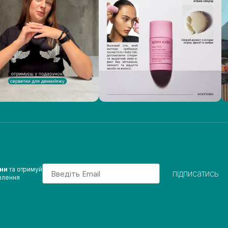
Email
ини
та отримуй
підписатись
влення