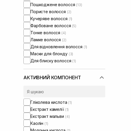
Пошкоджене волосся
(13)
Пористе волосся
(2)
Кучеряве волосся
(1)
Фарбоване волосся
(5)
Тонке волосся
(4)
Ламке волосся
(2)
Для відновлення волосся
(1)
Маски для блонду
(3)
Для блиску волосся
(1)
АКТИВНИЙ КОМПОНЕНТ
Гліколева кислота
(1)
Екстракт камелії
(1)
Екстракт мальви
(4)
Каолін
(1)
Молочна кислота
(1)