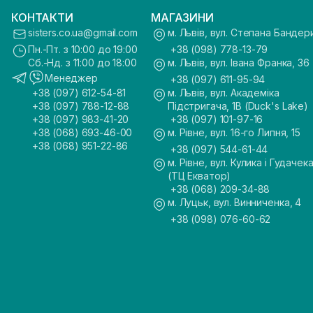
КОНТАКТИ
МАГАЗИНИ
sisters.co.ua@gmail.com
м. Львів, вул. Степана Бандер
Пн.-Пт. з 10:00 до 19:00
+38 (098) 778-13-79
Сб.-Нд. з 11:00 до 18:00
м. Львів, вул. Івана Франка, 36
Менеджер
+38 (097) 611-95-94
+38 (097) 612-54-81
м. Львів, вул. Академіка
+38 (097) 788-12-88
Підстригача, 1В (Duck's Lake)
+38 (097) 983-41-20
+38 (097) 101-97-16
+38 (068) 693-46-00
м. Рівне, вул. 16-го Липня, 15
+38 (068) 951-22-86
+38 (097) 544-61-44
м. Рівне, вул. Кулика і Гудачека
(ТЦ Екватор)
+38 (068) 209-34-88
м. Луцьк, вул. Винниченка, 4
+38 (098) 076-60-62