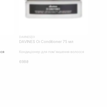
DAVINES
|
OI
DAVINES Oi Conditioner 75 мл
сся
Кондиціонер для пом'якшення волосся
698₴