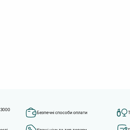
 3000
Безпечні способи оплати
ості
Кращі ціни та топ товари