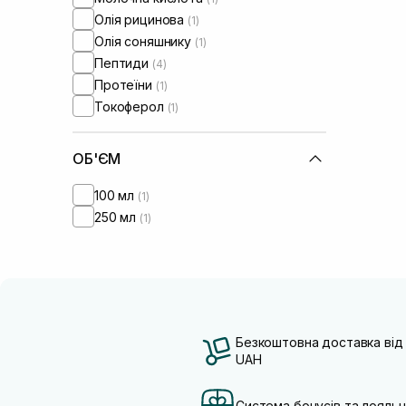
Олія рицинова
(1)
Олія соняшнику
(1)
Пептиди
(4)
Протеїни
(1)
Токоферол
(1)
ОБ'ЄМ
100 мл
(1)
250 мл
(1)
Безкоштовна доставка від
UAH
Система бонусів та лояльн