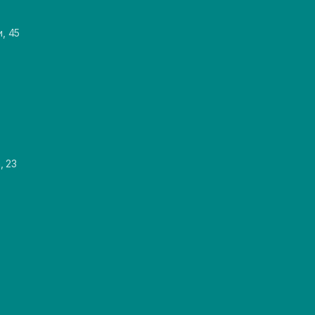
и, 45
, 23