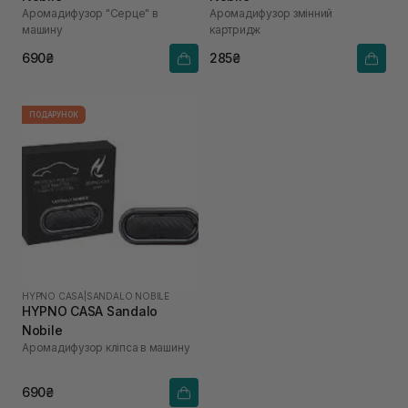
Аромадифузор "Серце" в
Аромадифузор змінний
машину
картридж
690₴
285₴
ПОДАРУНОК
HYPNO CASA
|
SANDALO NOBILE
HYPNO CASA Sandalo
Nobile
Аромадифузор кліпса в машину
690₴