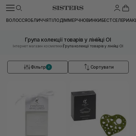
ВОЛОССЯ
ОБЛИЧЧЯ
ТІЛО
ДІМ
МЕРЧ
НОВИНКИ
БЕСТСЕЛЕРИ
АК
Група колекції товарів у лінійці OI
|
Інтернет магазин косметики
Група колекції товарів у лінійці OI
Фільтр
Сортувати
2