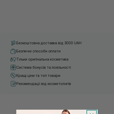
Безкоштовна доставка від 3000 UAH
Безпечні способи оплати
Тільки оригінальна косметика
Система бонусів та лояльності
Кращі ціни та топ товари
Рекомендації від косметологів