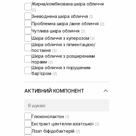
Жирна/комбінована шкіра обличчя
(2)
Зневоднена шкіра обличчя
(1)
Проблемна шкіра /акне обличчя
(2)
Чутлива шкіра обличчя
(2)
Шкіра обличчя з куперозом
(2)
Шкіра обличчя з пігментацією/
постакне
(2)
Шкіра обличчя з розширеними
порами
(2)
Шкіра обличчя з порушеним
барʼєром
(2)
Шкіра обличчя з порушеним
мікробіомом
(2)
АКТИВНИЙ КОМПОНЕНТ
Сухе волосся
(11)
Пошкоджене волосся
(10)
Пористе волосся
(1)
Кучеряве волосся
(1)
Глюконолактон
(1)
Фарбоване волосся
(1)
Екстракт центелли азіатської
(2)
Тонке волосся
(2)
Лізат біфідобактерій
(2)
Маски для блонду
(2)