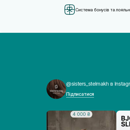
Система бонусів та лояльн
@sisters_stelmakh в Instag
Підписатися