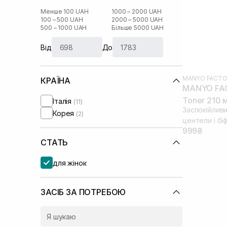
Менше 100 UAH
1000 – 2000 UAH
100 – 500 UAH
2000 – 5000 UAH
500 – 1000 UAH
Більше 5000 UAH
Від
До
MANYO FACTO
КРАЇНА
MANYO FACT
Toner 210 
Італія
(11)
Заспокійлив
Корея
(2)
центели і бі
999₴
СТАТЬ
для жінок
ЗАСІБ ЗА ПОТРЕБОЮ