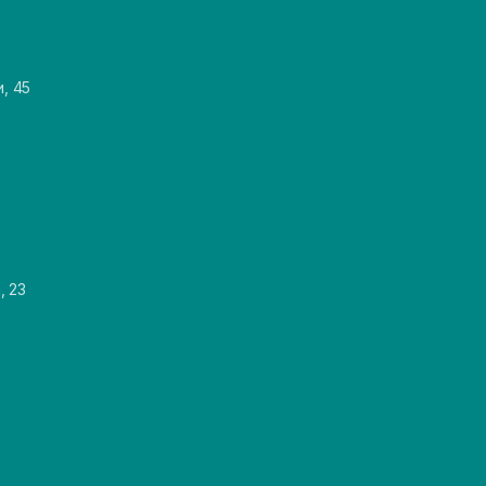
и, 45
, 23