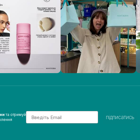
Email
ини
та отримуй
підписатись
влення