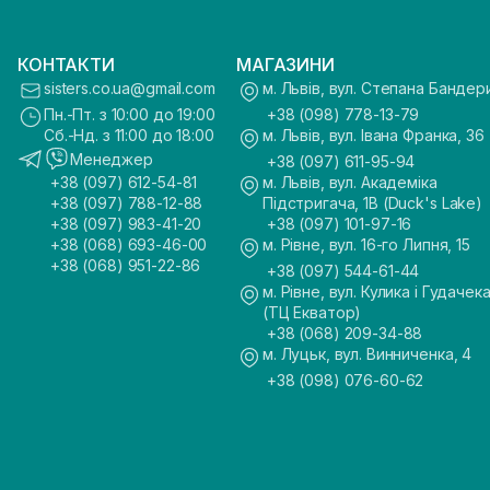
КОНТАКТИ
МАГАЗИНИ
sisters.co.ua@gmail.com
м. Львів, вул. Степана Бандер
Пн.-Пт. з 10:00 до 19:00
+38 (098) 778-13-79
Сб.-Нд. з 11:00 до 18:00
м. Львів, вул. Івана Франка, 36
Менеджер
+38 (097) 611-95-94
+38 (097) 612-54-81
м. Львів, вул. Академіка
+38 (097) 788-12-88
Підстригача, 1В (Duck's Lake)
+38 (097) 983-41-20
+38 (097) 101-97-16
+38 (068) 693-46-00
м. Рівне, вул. 16-го Липня, 15
+38 (068) 951-22-86
+38 (097) 544-61-44
м. Рівне, вул. Кулика і Гудачека
(ТЦ Екватор)
+38 (068) 209-34-88
м. Луцьк, вул. Винниченка, 4
+38 (098) 076-60-62