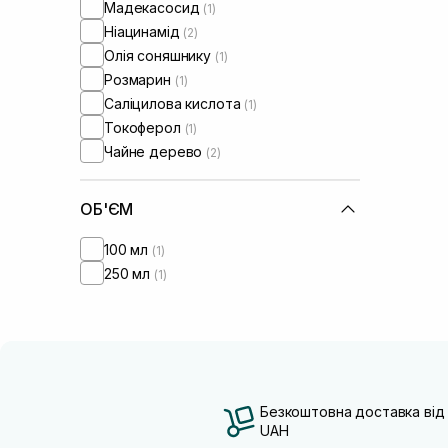
Мадекасосид
(1)
Ніацинамід
(2)
Олія соняшнику
(1)
Розмарин
(1)
Саліцилова кислота
(1)
Токоферол
(1)
Чайне дерево
(2)
ОБ'ЄМ
100 мл
(1)
250 мл
(1)
Безкоштовна доставка від
UAH