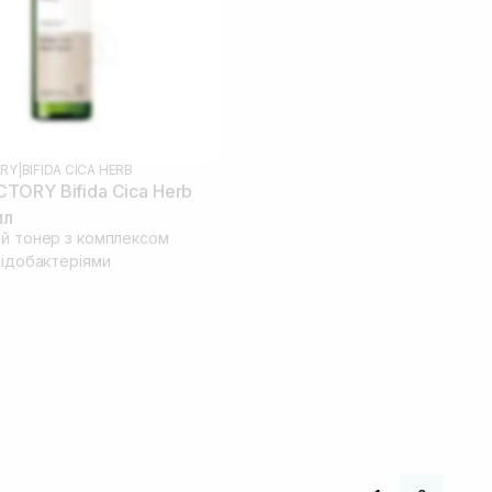
RY
|
BIFIDA CICA HERB
ORY Bifida Cica Herb
мл
ий тонер з комплексом
фідобактеріями