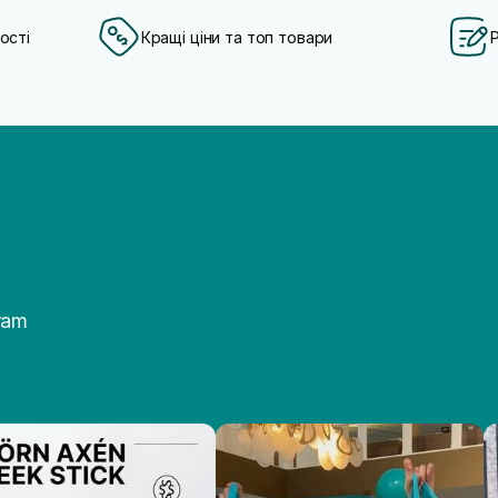
ості
Кращі ціни та топ товари
ram