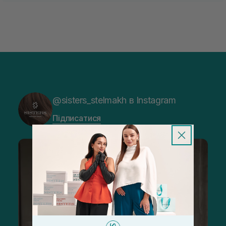
@sisters_stelmakh в Instagram
Підписатися