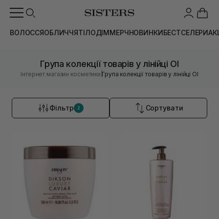
ВОЛОССЯ
ОБЛИЧЧЯ
ТІЛО
ДІМ
МЕРЧ
НОВИНКИ
БЕСТСЕЛЕРИ
АК
Група колекції товарів у лінійці OI
|
Інтернет магазин косметики
Група колекції товарів у лінійці OI
Фільтр
Сортувати
2