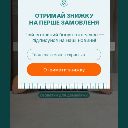
ОТРИМАЙ ЗНИЖКУ
НА ПЕРШЕ ЗАМОВЛЕНЯ
Твій вітальний бонус вже чекає —
підписуйся
на
наші новини!
email
Отримати знижку