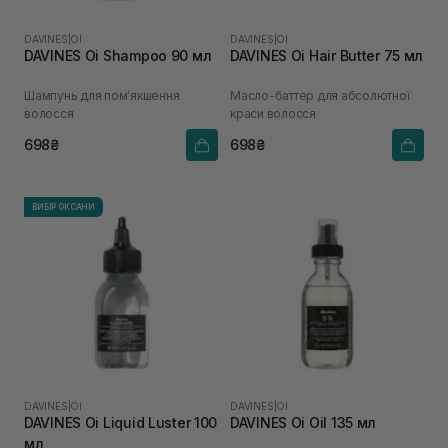
DAVINES
|
OI
DAVINES
|
OI
DAVINES Oi Shampoo 90 мл
DAVINES Oi Hair Butter 75 мл
Шампунь для пом'якшення
Масло-баттер для абсолютної
волосся
краси волосся
698₴
698₴
ВИБІР ОКСАНИ
DAVINES
|
OI
DAVINES
|
OI
DAVINES Oi Liquid Luster 100
DAVINES Oi Oil 135 мл
мл