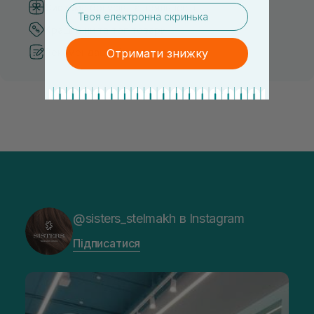
Система бонусів та лояльності
email
Кращі ціни та топ товари
Рекомендації від косметологів
Отримати знижку
@sisters_stelmakh в Instagram
Підписатися