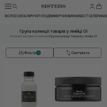
ВОЛОССЯ
ОБЛИЧЧЯ
ТІЛО
ДІМ
МЕРЧ
НОВИНКИ
БЕСТСЕЛЕРИ
АК
Група колекції товарів у лінійці OI
|
Інтернет магазин косметики
Група колекції товарів у лінійці OI
Фільтр
Сортувати
2