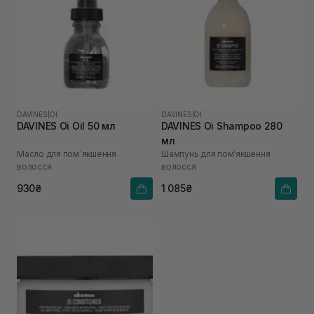
DAVINES
|
OI
DAVINES
|
OI
DAVINES Oi Oil 50 мл
DAVINES Oi Shampoo 280
мл
Масло для пом`якшення
Шампунь для пом'якшення
волосся
волосся
930₴
1 085₴