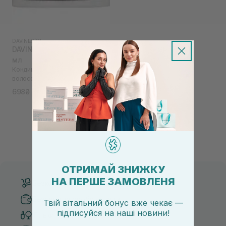
DAVINES
|
OI
DAVINES Oi Conditioner 75
мл
Кондиціонер для пом'якшення
волосся
698₴
ОТРИМАЙ ЗНИЖКУ
НА ПЕРШЕ ЗАМОВЛЕНЯ
Безкоштовна доставка від 3000 UAH
Безпечні способи оплати
Твій вітальний бонус вже чекає —
підписуйся
на
наші новини!
Тільки оригінальна косметика