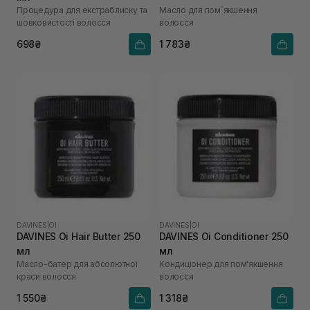
Процедура для екстраблиску та
Масло для пом`якшення
шовковистості волосся
волосся
698₴
1 783₴
DAVINES
|
OI
DAVINES
|
OI
DAVINES Oi Hair Butter 250
DAVINES Oi Conditioner 250
мл
мл
Масло-батер для абсолютної
Кондиціонер для пом'якшення
краси волосся
волосся
1 550₴
1 318₴