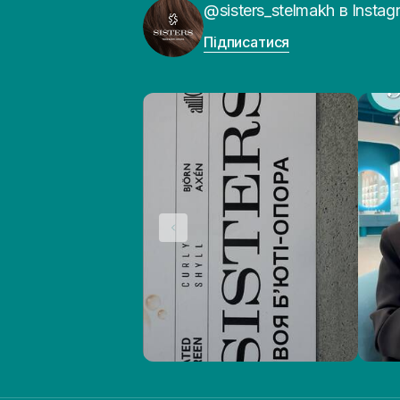
@sisters_stelmakh в Instag
Підписатися