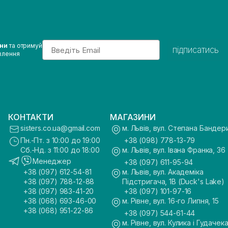
Email
ини
та отримуй
підписатись
влення
КОНТАКТИ
МАГАЗИНИ
sisters.co.ua@gmail.com
м. Львів, вул. Степана Бандер
Пн.-Пт. з 10:00 до 19:00
+38 (098) 778-13-79
Сб.-Нд. з 11:00 до 18:00
м. Львів, вул. Івана Франка, 36
Менеджер
+38 (097) 611-95-94
+38 (097) 612-54-81
м. Львів, вул. Академіка
+38 (097) 788-12-88
Підстригача, 1В (Duck's Lake)
+38 (097) 983-41-20
+38 (097) 101-97-16
+38 (068) 693-46-00
м. Рівне, вул. 16-го Липня, 15
+38 (068) 951-22-86
+38 (097) 544-61-44
м. Рівне, вул. Кулика і Гудачека