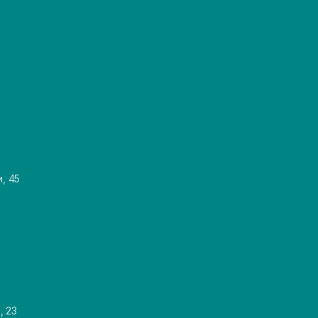
и, 45
, 23