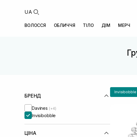
UA
ВОЛОССЯ
ОБЛИЧЧЯ
ТІЛО
ДІМ
МЕРЧ
Гр
Invisibobble
БРЕНД
Davines
(+4)
Invisibobble
ЦІНА