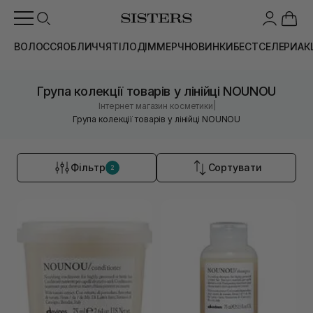
ВОЛОССЯ
ОБЛИЧЧЯ
ТІЛО
ДІМ
МЕРЧ
НОВИНКИ
БЕСТСЕЛЕРИ
АК
Група колекції товарів у лінійці NOUNOU
|
Інтернет магазин косметики
Група колекції товарів у лінійці NOUNOU
Фільтр
Сортувати
2