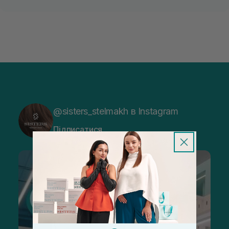
@sisters_stelmakh в Instagram
Підписатися