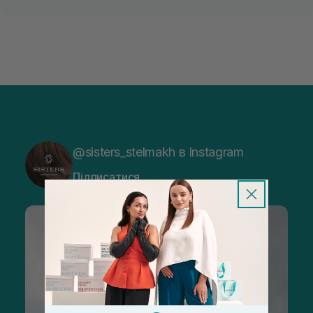
@sisters_stelmakh в Instagram
Підписатися