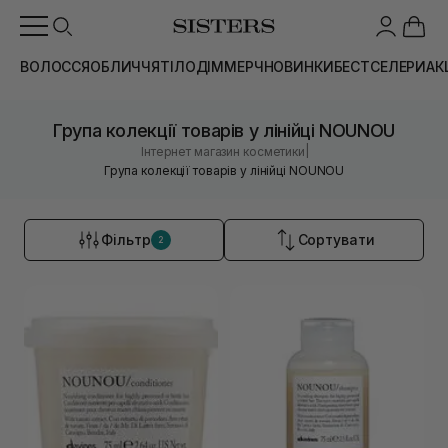
ВОЛОССЯ
ОБЛИЧЧЯ
ТІЛО
ДІМ
МЕРЧ
НОВИНКИ
БЕСТСЕЛЕРИ
АК
Група колекції товарів у лінійці NOUNOU
|
Інтернет магазин косметики
Група колекції товарів у лінійці NOUNOU
Фільтр
Сортувати
2