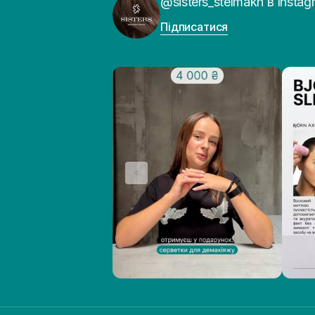
@sisters_stelmakh в Instag
Підписатися