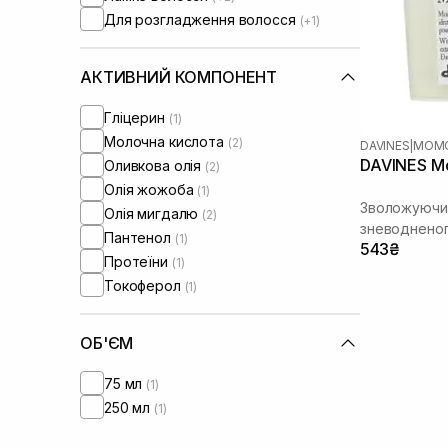
Для розгладження волосся
(+1)
АКТИВНИЙ КОМПОНЕНТ
Гліцерин
(1)
Молочна кислота
(2)
DAVINES
|
MOM
DAVINES Mo
Оливкова олія
(2)
Олія жожоба
(1)
Зволожуючий
Олія мигдалю
(2)
зневодненог
Пантенол
(1)
543₴
Протеїни
(1)
Токоферол
(1)
ОБ'ЄМ
75 мл
(1)
250 мл
(1)