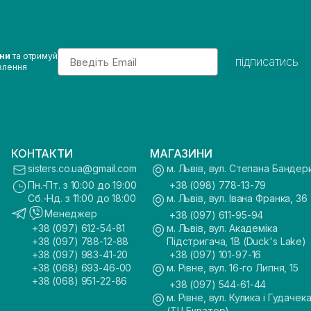
Email
ини
та отримуй
підписатись
влення
КОНТАКТИ
МАГАЗИНИ
sisters.co.ua@gmail.com
м. Львів, вул. Степана Бандер
Пн.-Пт. з 10:00 до 19:00
+38 (098) 778-13-79
Сб.-Нд. з 11:00 до 18:00
м. Львів, вул. Івана Франка, 36
Менеджер
+38 (097) 611-95-94
+38 (097) 612-54-81
м. Львів, вул. Академіка
+38 (097) 788-12-88
Підстригача, 1В (Duck's Lake)
+38 (097) 983-41-20
+38 (097) 101-97-16
+38 (068) 693-46-00
м. Рівне, вул. 16-го Липня, 15
+38 (068) 951-22-86
+38 (097) 544-61-44
м. Рівне, вул. Кулика і Гудачека
(ТЦ Екватор)