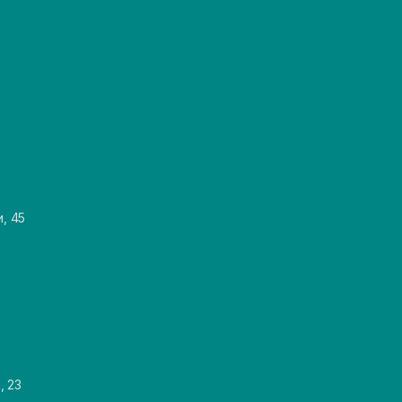
и, 45
, 23