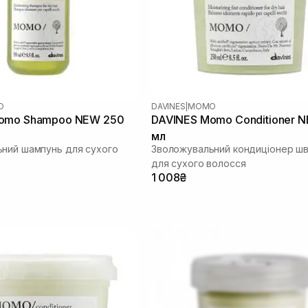
O
DAVINES
|
MOMO
omo Shampoo NEW 250
DAVINES Momo Conditioner 
мл
ний шампунь для сухого
Зволожувальний кондиціонер шви
для сухого волосся
1 008₴