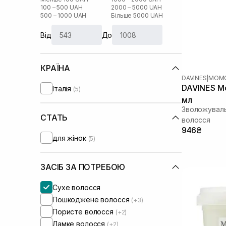
100 – 500 UAH
2000 – 5000 UAH
500 – 1000 UAH
Більше 5000 UAH
Від
До
КРАЇНА
DAVINES
|
MOM
DAVINES M
Італія
(5)
мл
Зволожуваль
СТАТЬ
волосся
946₴
для жінок
(5)
ЗАСІБ ЗА ПОТРЕБОЮ
Сухе волосся
Пошкоджене волосся
(+3)
Пористе волосся
(+2)
Ламке волосся
(+2)