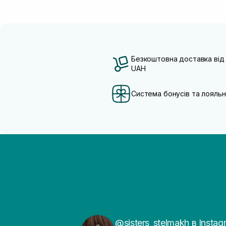
Безкоштовна доставка від
UAH
Система бонусів та лояльн
@sisters_stelmakh в Instag