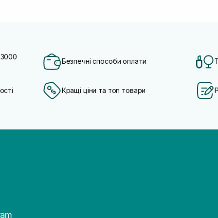
 3000
Безпечні способи оплати
ості
Кращі ціни та топ товари
ram