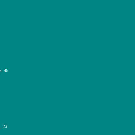
и, 45
, 23