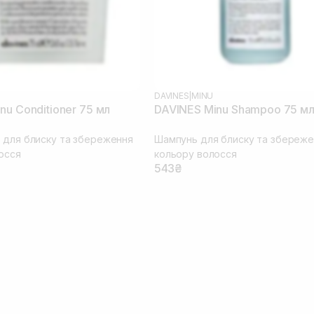
DAVINES
|
MINU
nu Conditioner 75 мл
DAVINES Minu Shampoo 75 м
 для блиску та збереження
Шампунь для блиску та збереже
осся
кольору волосся
543₴