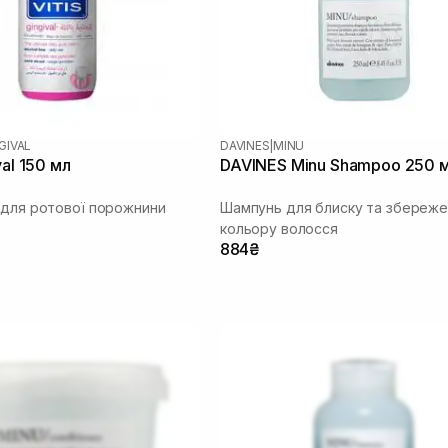
NGIVAL
DAVINES
|
MINU
val 150 мл
DAVINES Minu Shampoo 250 
 для ротової порожнини
Шампунь для блиску та збереже
кольору волосся
884₴