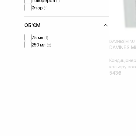
Токоферол
(1)
Фтор
(1)
ОБ'ЄМ
75 мл
(1)
DAVINES
|
MINU
250 мл
(2)
DAVINES Mi
Кондиціонер
кольору вол
543₴