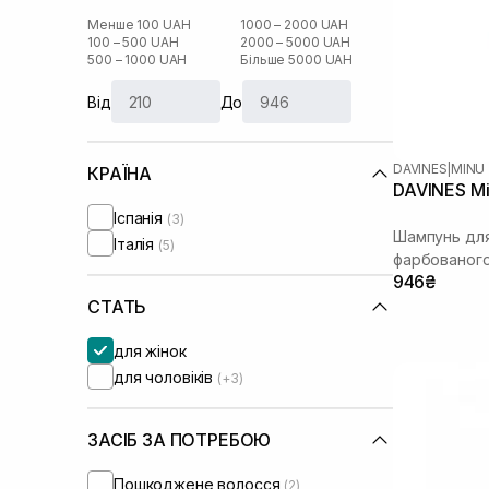
Менше 100 UAH
1000 – 2000 UAH
100 – 500 UAH
2000 – 5000 UAH
500 – 1000 UAH
Більше 5000 UAH
Від
До
DAVINES
|
MINU
КРАЇНА
DAVINES M
Іспанія
(3)
Шампунь дл
Італія
(5)
фарбованого
946₴
СТАТЬ
для жінок
для чоловіків
(+3)
ЗАСІБ ЗА ПОТРЕБОЮ
Пошкоджене волосся
(2)