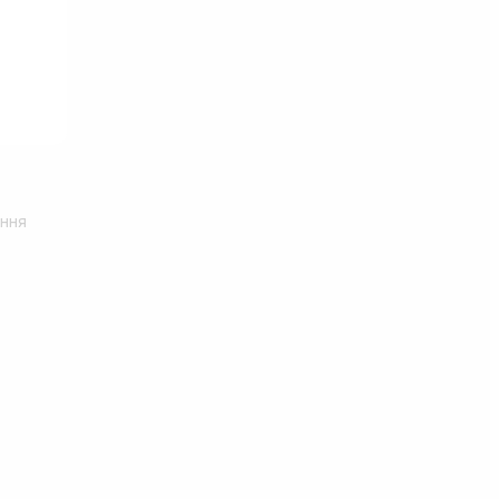
л
ння