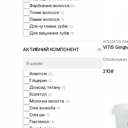
Фарбоване волосся
(5)
Тонке волосся
(1)
Ламке волосся
(1)
Для чутливих зубів
(3)
Для зміцнення зубів
(1)
VITIS
|
VITIS GI
VITIS Gingi
АКТИВНИЙ КОМПОНЕНТ
Ополіскувач
210₴
Алантоїн
(2)
Гліцерин
(2)
Діоксид титану
(1)
Ксилітол
(2)
Молочна кислота
(3)
Олія жожоба
(1)
Олія ши
(1)
Пантенол
(4)