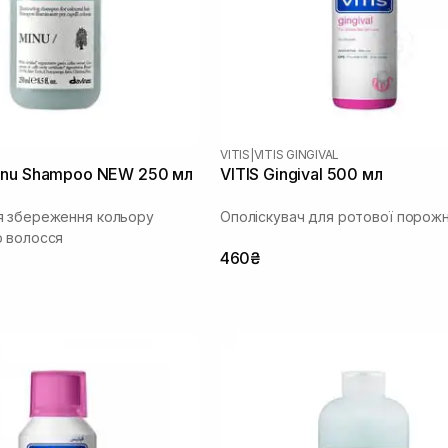
VITIS
|
VITIS GINGIVAL
inu Shampoo NEW 250 мл
VITIS Gingival 500 мл
я збереження кольору
Ополіскувач для ротової порож
 волосся
460₴