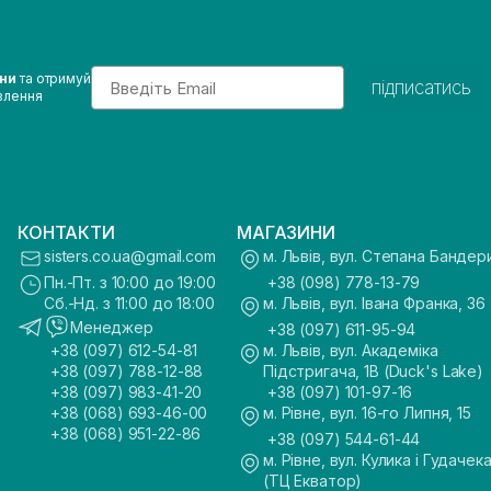
Email
ини
та отримуй
підписатись
влення
КОНТАКТИ
МАГАЗИНИ
sisters.co.ua@gmail.com
м. Львів, вул. Степана Бандер
Пн.-Пт. з 10:00 до 19:00
+38 (098) 778-13-79
Сб.-Нд. з 11:00 до 18:00
м. Львів, вул. Івана Франка, 36
Менеджер
+38 (097) 611-95-94
+38 (097) 612-54-81
м. Львів, вул. Академіка
+38 (097) 788-12-88
Підстригача, 1В (Duck's Lake)
+38 (097) 983-41-20
+38 (097) 101-97-16
+38 (068) 693-46-00
м. Рівне, вул. 16-го Липня, 15
+38 (068) 951-22-86
+38 (097) 544-61-44
м. Рівне, вул. Кулика і Гудачека
(ТЦ Екватор)