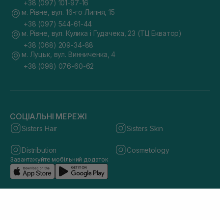
+38 (097) 101-97-16
м. Рівне, вул. 16-го Липня, 15
+38 (097) 544-61-44
м. Рівне, вул. Кулика і Гудачека, 23 (ТЦ Екватор)
+38 (068) 209-34-88
м. Луцьк, вул. Винниченка, 4
+38 (098) 076-60-62
СОЦІАЛЬНІ МЕРЕЖІ
Sisters Hair
Sisters Skin
Distribution
Cosmetology
Завантажуйте мобільний додаток