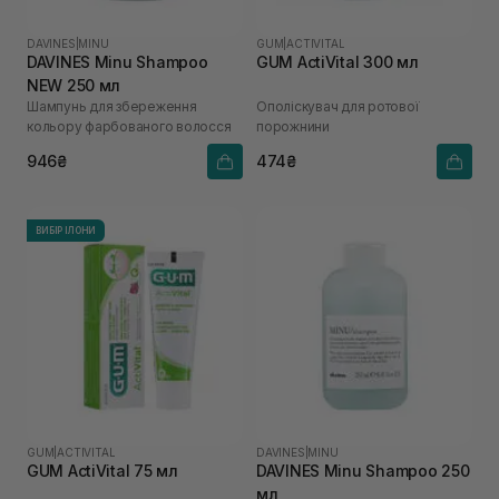
DAVINES
|
MINU
GUM
|
ACTIVITAL
DAVINES Minu Shampoo
GUM ActiVital 300 мл
NEW 250 мл
Шампунь для збереження
Ополіскувач для ротової
кольору фарбованого волосся
порожнини
946₴
474₴
ВИБІР ІЛОНИ
GUM
|
ACTIVITAL
DAVINES
|
MINU
GUM ActiVital 75 мл
DAVINES Minu Shampoo 250
мл