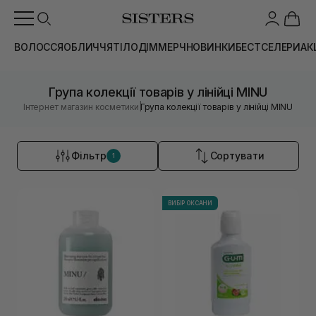
ВОЛОССЯ
ОБЛИЧЧЯ
ТІЛО
ДІМ
МЕРЧ
НОВИНКИ
БЕСТСЕЛЕРИ
АК
Група колекції товарів у лінійці MINU
|
Інтернет магазин косметики
Група колекції товарів у лінійці MINU
Фільтр
Сортувати
1
ВИБІР ОКСАНИ