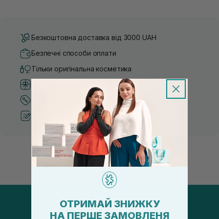
Безкоштовна доставка від 3000 UAH
Безпечні способи оплати
Тільки оригінальна косметика
Система бонусів та лояльності
Кращі ціни та топ товари
Рекомендації від косметологів
ОТРИМАЙ ЗНИЖКУ
НА ПЕРШЕ ЗАМОВЛЕНЯ