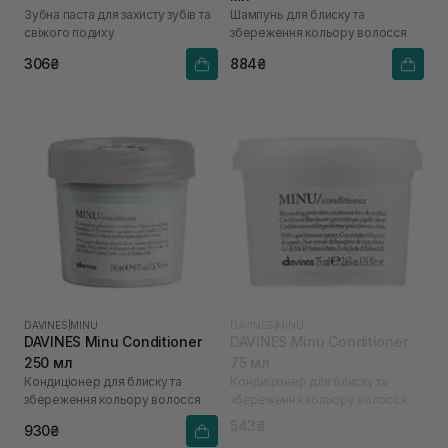
Зубна паста для захисту зубів та
Шампунь для блиску та
свіжого подиху
збереження кольору волосся
306₴
884₴
DAVINES
|
MINU
DAVINES
|
MINU
DAVINES Minu Conditioner
DAVINES Minu Conditioner
250 мл
75 мл
Кондиціонер для блиску та
Кондиціонер для блиску та
збереження кольору волосся
збереження кольору волосся
543₴
930₴