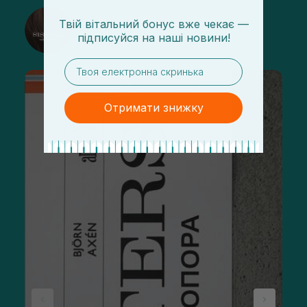
@sisters_stelmakh в Instagram
Твій вітальний бонус вже чекає —
підписуйся
на
наші новини!
Підписатися
email
Отримати знижку