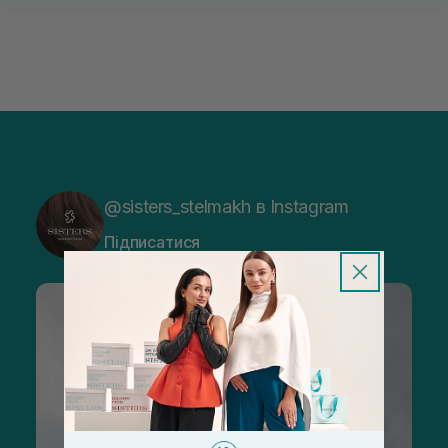
@sisters_stelmakh в Instagram
Підписатися