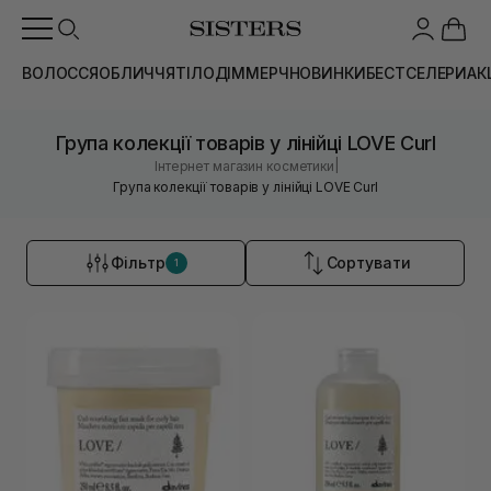
ВОЛОССЯ
ОБЛИЧЧЯ
ТІЛО
ДІМ
МЕРЧ
НОВИНКИ
БЕСТСЕЛЕРИ
АК
Група колекції товарів у лінійці LOVE Curl
|
Інтернет магазин косметики
Група колекції товарів у лінійці LOVE Curl
Фільтр
Сортувати
1