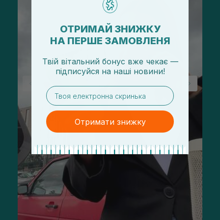
ОТРИМАЙ ЗНИЖКУ
НА ПЕРШЕ ЗАМОВЛЕНЯ
Твій вітальний бонус вже чекає —
підписуйся
на
наші новини!
email
Отримати знижку