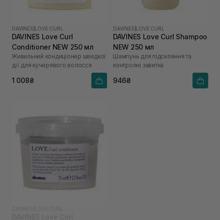
DAVINES
|
LOVE CURL
DAVINES
|
LOVE CURL
DAVINES Love Curl
DAVINES Love Curl Shampoo
Conditioner NEW 250 мл
NEW 250 мл
Живильний кондиціонер швидкої
Шампунь для підсилення та
дії для кучерявого волосся
контролю завитка
1 008₴
946₴
DAVINES
|
LOVE CURL
DAVINES Love Curl