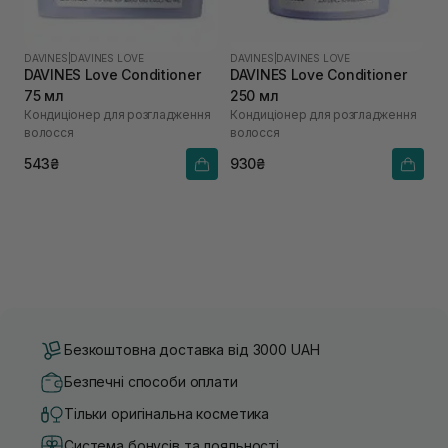
DAVINES
|
DAVINES LOVE
DAVINES
|
DAVINES LOVE
DAVINES Love Conditioner
DAVINES Love Conditioner
75 мл
250 мл
Кондиціонер для розгладження
Кондиціонер для розгладження
волосся
волосся
543₴
930₴
Безкоштовна доставка від 3000 UAH
Безпечні способи оплати
Тільки оригінальна косметика
Система бонусів та лояльності