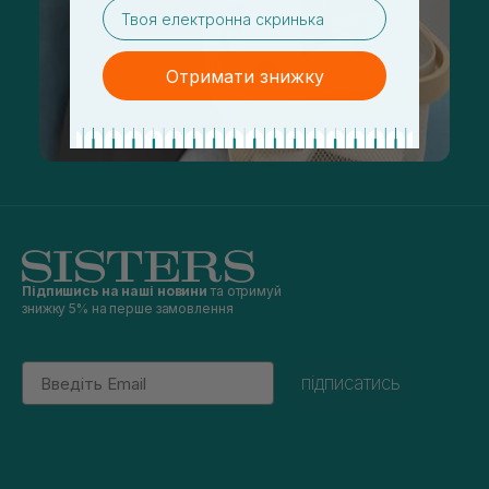
email
Отримати знижку
Підпишись на наші новини
та отримуй
знижку 5% на перше замовлення
Email
підписатись