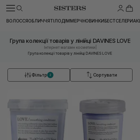
ВОЛОССЯ
ОБЛИЧЧЯ
ТІЛО
ДІМ
МЕРЧ
НОВИНКИ
БЕСТСЕЛЕРИ
АК
Група колекції товарів у лінійці DAVINES LOVE
|
Інтернет магазин косметики
Група колекції товарів у лінійці DAVINES LOVE
Фільтр
Сортувати
2