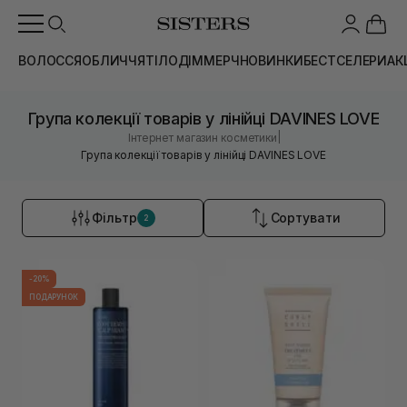
ВОЛОССЯ
ОБЛИЧЧЯ
ТІЛО
ДІМ
МЕРЧ
НОВИНКИ
БЕСТСЕЛЕРИ
АК
Група колекції товарів у лінійці DAVINES LOVE
|
Інтернет магазин косметики
Група колекції товарів у лінійці DAVINES LOVE
Фільтр
Сортувати
2
-20%
ПОДАРУНОК