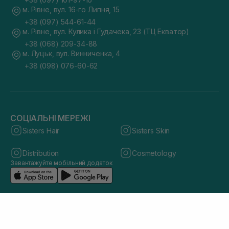
м. Рівне, вул. 16-го Липня, 15
+38 (097) 544-61-44
м. Рівне, вул. Кулика і Гудачека, 23 (ТЦ Екватор)
+38 (068) 209-34-88
м. Луцьк, вул. Винниченка, 4
+38 (098) 076-60-62
СОЦІАЛЬНІ МЕРЕЖІ
Sisters Hair
Sisters Skin
Distribution
Cosmetology
Завантажуйте мобільний додаток
© 2026 sisters.co.ua. Всі права захищено