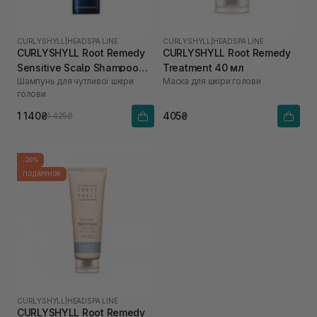
CURLYSHYLL
|
HEADSPA LINE
CURLYSHYLL
|
HEADSPA LINE
CURLYSHYLL Root Remedy
CURLYSHYLL Root Remedy
Sensitive Scalp Shampoo
Treatment 40 мл
Шампунь для чутливої шкіри
Маска для шкіри голови
360 мл
голови
1 140₴
405₴
1 425₴
-20%
ПОДАРУНОК
CURLYSHYLL
|
HEADSPA LINE
CURLYSHYLL Root Remedy