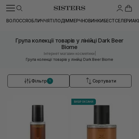
ВОЛОССЯ
ОБЛИЧЧЯ
ТІЛО
ДІМ
МЕРЧ
НОВИНКИ
БЕСТСЕЛЕРИ
АК
Група колекції товарів у лінійці Dark Beer
Biome
|
Інтернет магазин косметики
Група колекції товарів у лінійці Dark Beer Biome
Фільтр
Сортувати
1
ВИБІР ОКСАНИ