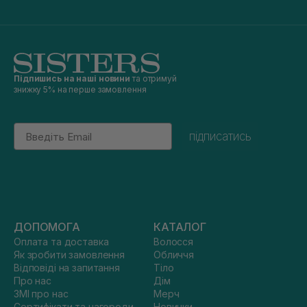
Підпишись на наші новини
та отримуй
знижку 5% на перше замовлення
Email
підписатись
ДОПОМОГА
КАТАЛОГ
Оплата та доставка
Волосся
Як зробити замовлення
Обличчя
Відповіді на запитання
Тіло
Про нас
Дім
ЗМІ про нас
Мерч
Сертифікати та нагороди
Новинки