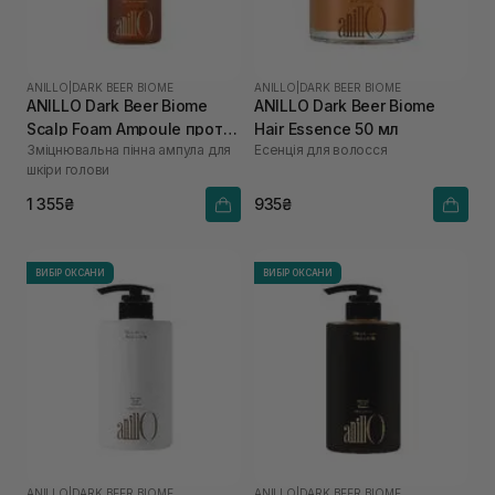
ANILLO
|
DARK BEER BIOME
ANILLO
|
DARK BEER BIOME
ANILLO Dark Beer Biome
ANILLO Dark Beer Biome
Scalp Foam Ampoule проти
Hair Essence 50 мл
Зміцнювальна пінна ампула для
Есенція для волосся
випадіння волосся 95 мл
шкіри голови
1 355₴
935₴
ВИБІР ОКСАНИ
ВИБІР ОКСАНИ
ANILLO
|
DARK BEER BIOME
ANILLO
|
DARK BEER BIOME