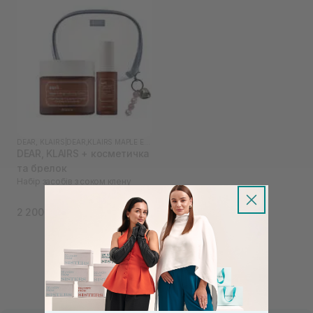
DEAR, KLAIRS
|
DEAR,KLAIRS MAPLE ENERGY
DEAR, KLAIRS + косметичка
та брелок
Набір засобів з соком клену
2 200₴