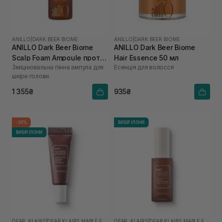
ANILLO
|
DARK BEER BIOME
ANILLO
|
DARK BEER BIOME
ANILLO Dark Beer Biome
ANILLO Dark Beer Biome
Scalp Foam Ampoule проти
Hair Essence 50 мл
Зміцнювальна пінна ампула для
Есенція для волосся
випадіння волосся 95 мл
шкіри голови
1 355₴
935₴
-20%
ВИБІР ІЛОНИ
ВИБІР ІЛОНИ
DEAR, KLAIRS
|
DEAR,KLAIRS MAPLE ENERGY
DEAR, KLAIRS
|
DEAR,KLAIRS MAPLE ENERGY