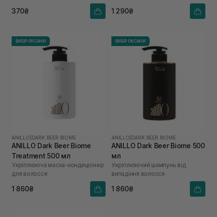
370₴
1 290₴
ВИБІР ОКСАНИ
ВИБІР ОКСАНИ
ANILLO
|
DARK BEER BIOME
ANILLO
|
DARK BEER BIOME
ANILLO Dark Beer Biome
ANILLO Dark Beer Biome 500
Treatment 500 мл
мл
Укріплююча маска-кондиціонер
Укріплюючий шампунь від
для волосся
випадіння волосся
1 860₴
1 860₴