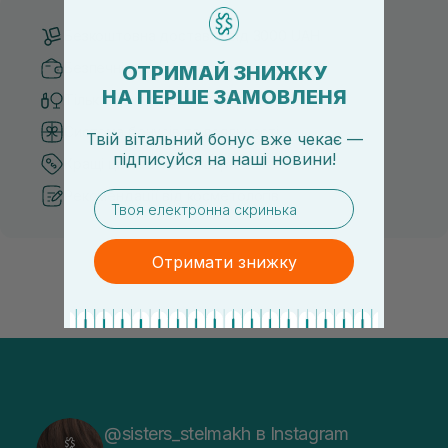
Безкоштовна доставка від 3000 UAH
Безпечні способи оплати
ОТРИМАЙ ЗНИЖКУ
НА ПЕРШЕ ЗАМОВЛЕНЯ
Тільки оригінальна косметика
Система бонусів та лояльності
Твій вітальний бонус вже чекає —
підписуйся
на
наші новини!
Кращі ціни та топ товари
Рекомендації від косметологів
email
Отримати знижку
@sisters_stelmakh в Instagram