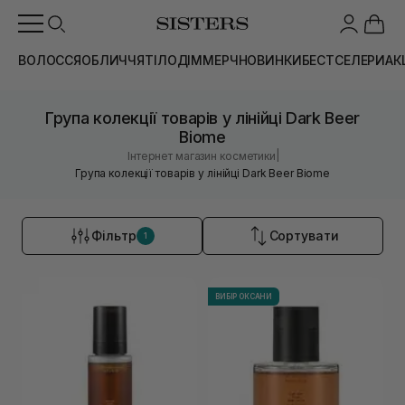
ВОЛОССЯ
ОБЛИЧЧЯ
ТІЛО
ДІМ
МЕРЧ
НОВИНКИ
БЕСТСЕЛЕРИ
АК
Група колекції товарів у лінійці Dark Beer
Biome
|
Інтернет магазин косметики
Група колекції товарів у лінійці Dark Beer Biome
Фільтр
Сортувати
1
ВИБІР ОКСАНИ