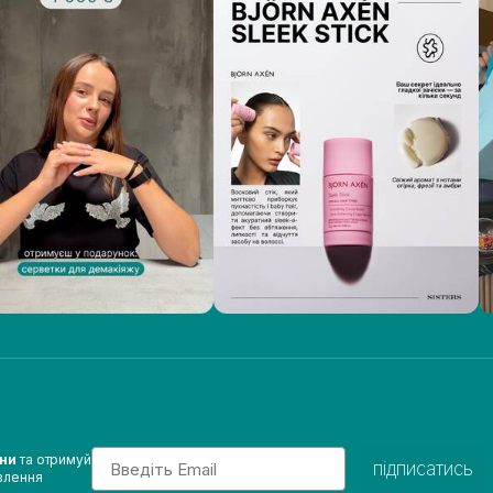
Email
ини
та отримуй
підписатись
влення