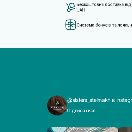
Безкоштовна доставка від
UAH
Система бонусів та лояльн
@sisters_stelmakh в Instag
Підписатися