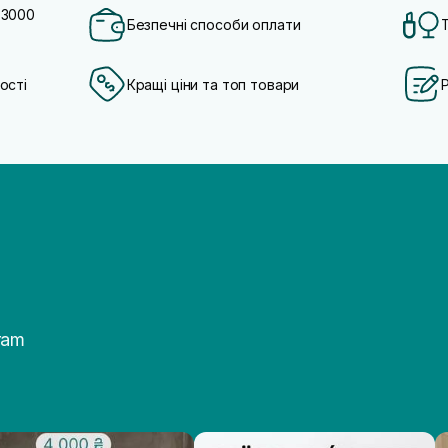
 3000
Безпечні способи оплати
ості
Кращі ціни та топ товари
ram