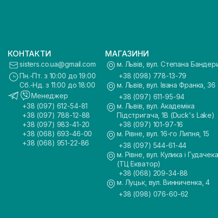
КОНТАКТИ
МАГАЗИНИ
sisters.co.ua@gmail.com
м. Львів, вул. Степана Бандер
Пн.-Пт. з 10:00 до 19:00
+38 (098) 778-13-79
Сб.-Нд. з 11:00 до 18:00
м. Львів, вул. Івана Франка, 36
Менеджер
+38 (097) 611-95-94
+38 (097) 612-54-81
м. Львів, вул. Академіка
+38 (097) 788-12-88
Підстригача, 1В (Duck's Lake)
+38 (097) 983-41-20
+38 (097) 101-97-16
+38 (068) 693-46-00
м. Рівне, вул. 16-го Липня, 15
+38 (068) 951-22-86
+38 (097) 544-61-44
м. Рівне, вул. Кулика і Гудачека
(ТЦ Екватор)
+38 (068) 209-34-88
м. Луцьк, вул. Винниченка, 4
+38 (098) 076-60-62