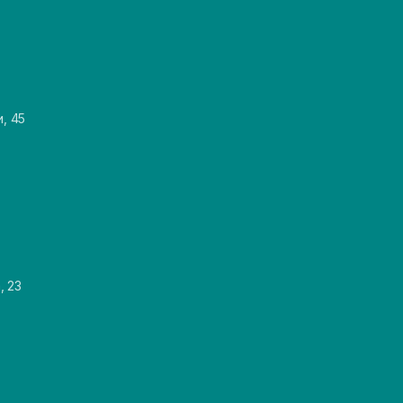
и, 45
, 23