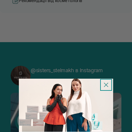
Рекомендації від косметологів
@sisters_stelmakh в Instagram
Підписатися