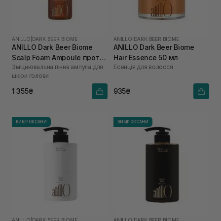
ANILLO
|
DARK BEER BIOME
ANILLO
|
DARK BEER BIOME
ANILLO Dark Beer Biome
ANILLO Dark Beer Biome
Scalp Foam Ampoule проти
Hair Essence 50 мл
Зміцнювальна пінна ампула для
Есенція для волосся
випадіння волосся 95 мл
шкіри голови
1 355₴
935₴
ВИБІР ОКСАНИ
ВИБІР ОКСАНИ
ANILLO
|
DARK BEER BIOME
ANILLO
|
DARK BEER BIOME