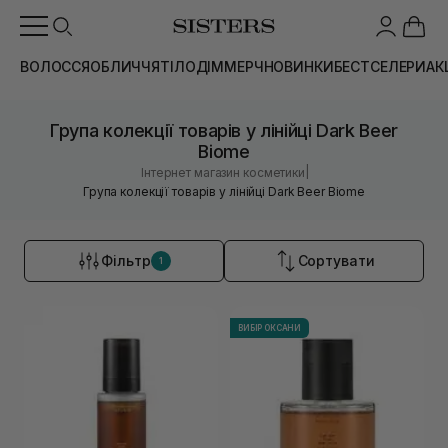
ВОЛОССЯ
ОБЛИЧЧЯ
ТІЛО
ДІМ
МЕРЧ
НОВИНКИ
БЕСТСЕЛЕРИ
АК
Група колекції товарів у лінійці Dark Beer
Biome
|
Інтернет магазин косметики
Група колекції товарів у лінійці Dark Beer Biome
Фільтр
Сортувати
1
ВИБІР ОКСАНИ