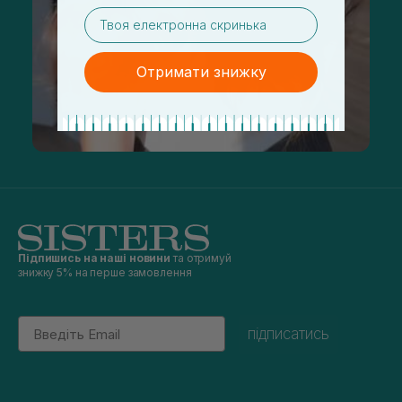
email
Отримати знижку
Підпишись на наші новини
та отримуй
знижку 5% на перше замовлення
Email
підписатись