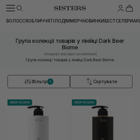
ВОЛОССЯ
ОБЛИЧЧЯ
ТІЛО
ДІМ
МЕРЧ
НОВИНКИ
БЕСТСЕЛЕРИ
АК
Група колекції товарів у лінійці Dark Beer
Biome
|
Інтернет магазин косметики
Група колекції товарів у лінійці Dark Beer Biome
Фільтр
Сортувати
2
ВИБІР ОКСАНИ
ВИБІР ОКСАНИ