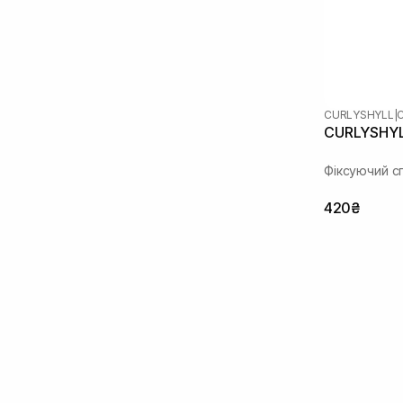
CURLYSHYLL
|
CURLYSHYLL
Фіксуючий с
420₴