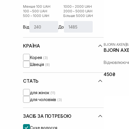
Менше 100 UAH
1000 – 2000 UAH
100 – 500 UAH
2000 – 5000 UAH
500 – 1000 UAH
Більше 5000 UAH
Від
До
BJORN AXEN
|
B
КРАЇНА
BJORN AXE
Корея
(3)
Відновлюючи
Швеція
(8)
450₴
СТАТЬ
для жінок
(11)
для чоловіків
(3)
ЗАСІБ ЗА ПОТРЕБОЮ
Сухе волосся