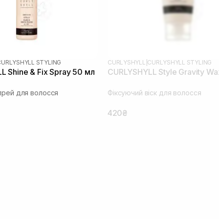
CURLYSHYLL STYLING
CURLYSHYLL
|
CURLYSHYLL STYLING
 Shine & Fix Spray 50 мл
CURLYSHYLL Style Gravity Wa
прей для волосся
Фіксуючий віск для волосся
420₴