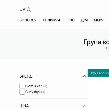
UA
ВОЛОССЯ
ОБЛИЧЧЯ
ТІЛО
ДІМ
МЕРЧ
Група ко
І
Сухе волос
БРЕНД
Bjorn Axen
(8)
Curlyshyll
(3)
ЦІНА