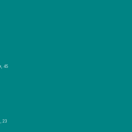
и, 45
, 23