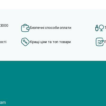
 3000
Безпечні способи оплати
ості
Кращі ціни та топ товари
ram