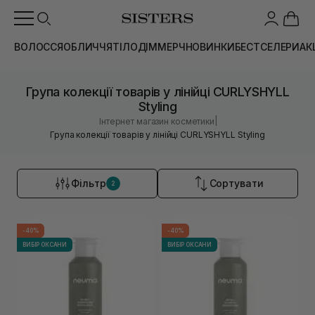
ВОЛОССЯ
ОБЛИЧЧЯ
ТІЛО
ДІМ
МЕРЧ
НОВИНКИ
БЕСТСЕЛЕРИ
АК
Група колекції товарів у лінійці CURLYSHYLL
Styling
|
Інтернет магазин косметики
Група колекції товарів у лінійці CURLYSHYLL Styling
Фільтр
Сортувати
2
-40%
-40%
ВИБІР ОКСАНИ
ВИБІР ОКСАНИ