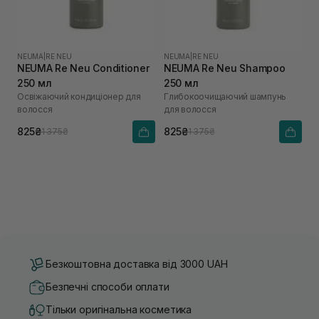
NEUMA
|
RE NEU
NEUMA
|
RE NEU
NEUMA Re Neu Conditioner
NEUMA Re Neu Shampoo
250 мл
250 мл
Освіжаючий кондиціонер для
Глибокоочищаючий шампунь
волосся
для волосся
825₴
825₴
1 375₴
1 375₴
Безкоштовна доставка від 3000 UAH
Безпечні способи оплати
Тільки оригінальна косметика