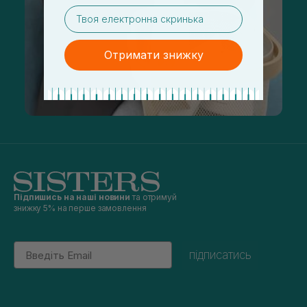
email
Отримати знижку
Підпишись на наші новини
та отримуй
знижку 5% на перше замовлення
Email
підписатись