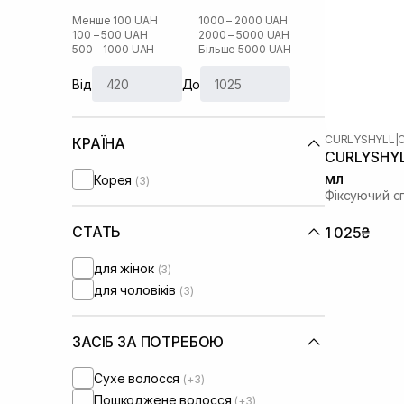
Менше 100 UAH
1000 – 2000 UAH
100 – 500 UAH
2000 – 5000 UAH
500 – 1000 UAH
Більше 5000 UAH
Від
До
CURLYSHYLL
|
КРАЇНА
CURLYSHYLL
мл
Корея
(3)
Фіксуючий с
СТАТЬ
1 025₴
для жінок
(3)
для чоловіків
(3)
ЗАСІБ ЗА ПОТРЕБОЮ
Сухе волосся
(+3)
Пошкоджене волосся
(+3)