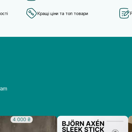
ості
Кращі ціни та топ товари
ram