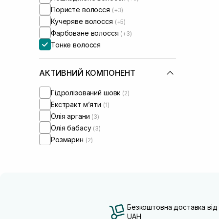
Пористе волосся
(+3)
Кучеряве волосся
(+5)
Фарбоване волосся
(+3)
Тонке волосся
АКТИВНИЙ КОМПОНЕНТ
Гідролізований шовк
(2)
Екстракт м’яти
(1)
Олія аргани
(3)
Олія бабасу
(3)
Розмарин
(2)
Безкоштовна доставка від
UAH