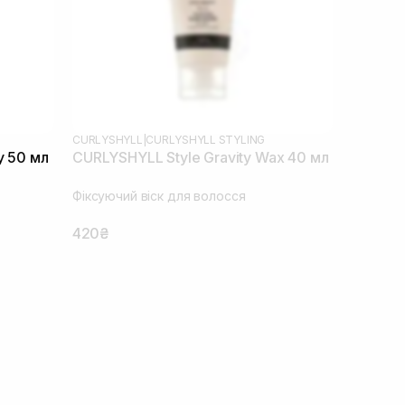
CURLYSHYLL
|
CURLYSHYLL STYLING
y 50 мл
CURLYSHYLL Style Gravity Wax 40 мл
Фіксуючий віск для волосся
420₴