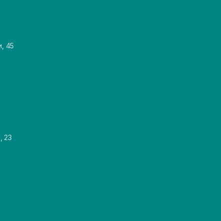
и, 45
, 23