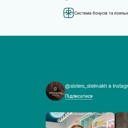
Система бонусів та лояльн
@sisters_stelmakh в Instag
Підписатися