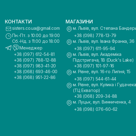
КОНТАКТИ
МАГАЗИНИ
sisters.co.ua@gmail.com
м. Львів, вул. Степана Бандер
Пн.-Пт. з 10:00 до 19:00
+38 (098) 778-13-79
Сб.-Нд. з 11:00 до 18:00
м. Львів, вул. Івана Франка, 36
Менеджер
+38 (097) 611-95-94
+38 (097) 612-54-81
м. Львів, вул. Академіка
+38 (097) 788-12-88
Підстригача, 1В (Duck's Lake)
+38 (097) 983-41-20
+38 (097) 101-97-16
+38 (068) 693-46-00
м. Рівне, вул. 16-го Липня, 15
+38 (068) 951-22-86
+38 (097) 544-61-44
м. Рівне, вул. Кулика і Гудачека
(ТЦ Екватор)
+38 (068) 209-34-88
м. Луцьк, вул. Винниченка, 4
+38 (098) 076-60-62