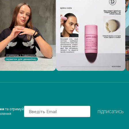
Email
ини
та отримуй
підписатись
влення