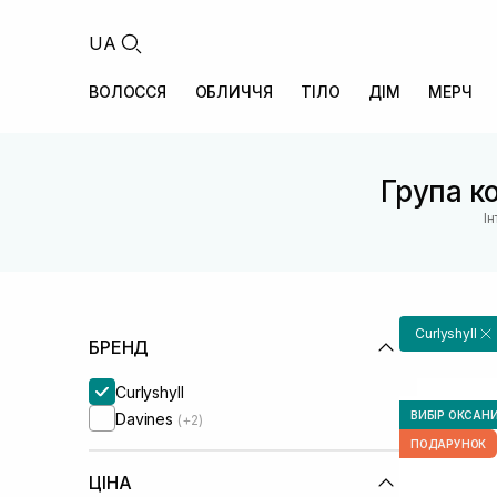
UA
ВОЛОССЯ
ОБЛИЧЧЯ
ТІЛО
ДІМ
МЕРЧ
Група ко
І
Curlyshyll
БРЕНД
Curlyshyll
ВИБІР ОКСАН
Davines
(+2)
ПОДАРУНОК
ЦІНА