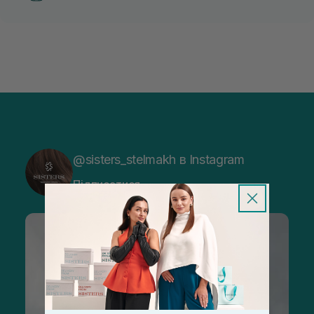
@sisters_stelmakh в Instagram
Підписатися