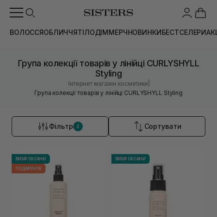
ВОЛОССЯ
ОБЛИЧЧЯ
ТІЛО
ДІМ
МЕРЧ
НОВИНКИ
БЕСТСЕЛЕРИ
АК
Група колекції товарів у лінійці CURLYSHYLL
Styling
|
Інтернет магазин косметики
Група колекції товарів у лінійці CURLYSHYLL Styling
Фільтр
Сортувати
2
ВИБІР ОКСАНИ
ВИБІР ОКСАНИ
ПОДАРУНОК