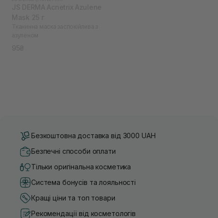
JS DERMA Acnetrix Azulene
Mask 25 г
Тканинна маска заспокійлива з
азуленом
95₴
Безкоштовна доставка від 3000 UAH
Безпечні способи оплати
Тільки оригінальна косметика
Система бонусів та лояльності
Кращі ціни та топ товари
Рекомендації від косметологів