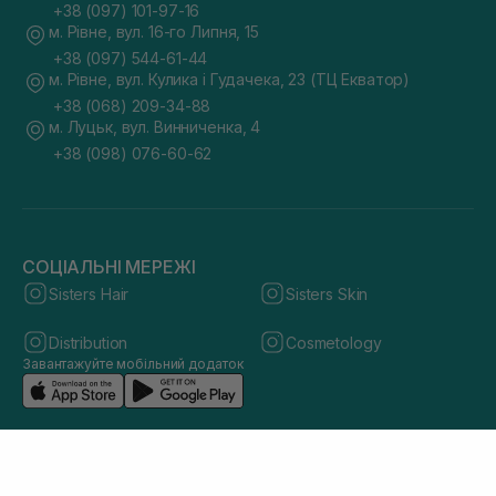
+38 (097) 101-97-16
м. Рівне, вул. 16-го Липня, 15
+38 (097) 544-61-44
м. Рівне, вул. Кулика і Гудачека, 23 (ТЦ Екватор)
+38 (068) 209-34-88
м. Луцьк, вул. Винниченка, 4
+38 (098) 076-60-62
СОЦІАЛЬНІ МЕРЕЖІ
Sisters Hair
Sisters Skin
Distribution
Cosmetology
Завантажуйте мобільний додаток