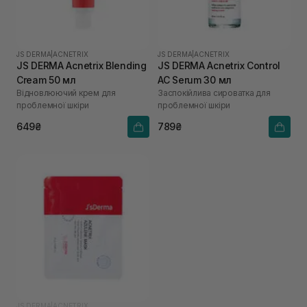
JS DERMA
|
ACNETRIX
JS DERMA
|
ACNETRIX
JS DERMA Acnetrix Blending
JS DERMA Acnetrix Control
Cream 50 мл
AC Serum 30 мл
Відновлюючий крем для
Заспокійлива сироватка для
проблемної шкіри
проблемної шкіри
649₴
789₴
JS DERMA
|
ACNETRIX