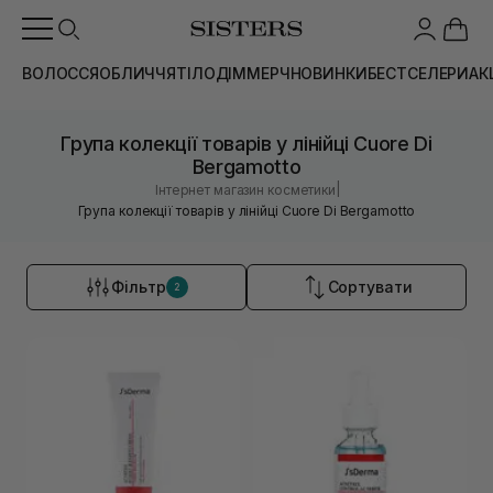
ВОЛОССЯ
ОБЛИЧЧЯ
ТІЛО
ДІМ
МЕРЧ
НОВИНКИ
БЕСТСЕЛЕРИ
АК
Група колекції товарів у лінійці Cuore Di
Bergamotto
|
Інтернет магазин косметики
Група колекції товарів у лінійці Cuore Di Bergamotto
Фільтр
Сортувати
2