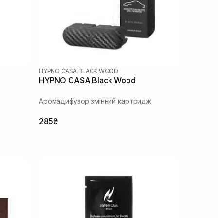
HYPNO CASA
|
BLACK WOOD
HYPNO CASA Black Wood
Аромадифузор змінний картридж
285₴