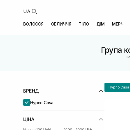
UA
ВОЛОССЯ
ОБЛИЧЧЯ
ТІЛО
ДІМ
МЕРЧ
Група ко
І
Hypno Casa
БРЕНД
Hypno Casa
ЦІНА
Менше 100 UAH
1000 – 2000 UAH