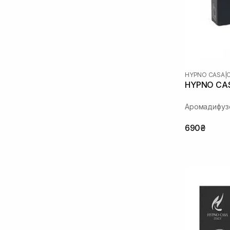
HYPNO CASA
|
HYPNO CAS
Аромадифуз
690₴