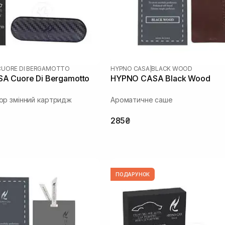
CUORE DI BERGAMOTTO
HYPNO CASA
|
BLACK WOOD
A Cuore Di Bergamotto
HYPNO CASA Black Wood
р змінний картридж
Ароматичне саше
285₴
ПОДАРУНОК