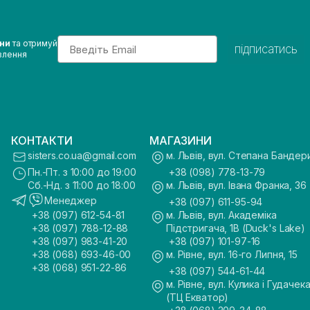
Email
ини
та отримуй
підписатись
влення
КОНТАКТИ
МАГАЗИНИ
sisters.co.ua@gmail.com
м. Львів, вул. Степана Бандер
Пн.-Пт. з 10:00 до 19:00
+38 (098) 778-13-79
Сб.-Нд. з 11:00 до 18:00
м. Львів, вул. Івана Франка, 36
Менеджер
+38 (097) 611-95-94
+38 (097) 612-54-81
м. Львів, вул. Академіка
+38 (097) 788-12-88
Підстригача, 1В (Duck's Lake)
+38 (097) 983-41-20
+38 (097) 101-97-16
+38 (068) 693-46-00
м. Рівне, вул. 16-го Липня, 15
+38 (068) 951-22-86
+38 (097) 544-61-44
м. Рівне, вул. Кулика і Гудачека
(ТЦ Екватор)