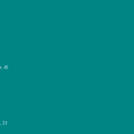
и, 45
, 23