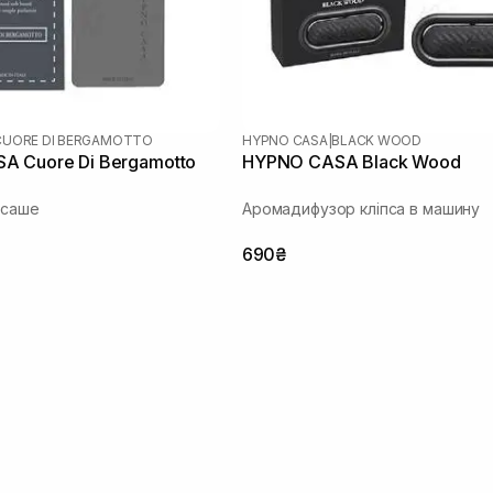
CUORE DI BERGAMOTTO
HYPNO CASA
|
BLACK WOOD
A Cuore Di Bergamotto
HYPNO CASA Black Wood
 саше
Аромадифузор кліпса в машину
690₴