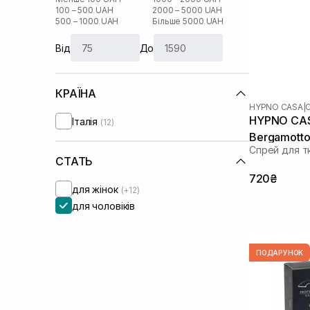
100 – 500 UAH
2000 – 5000 UAH
500 – 1000 UAH
Більше 5000 UAH
Від
До
КРАЇНА
HYPNO CASA
|
HYPNO CASA
Італія
(12)
Bergamotto
Спрей для т
СТАТЬ
720₴
для жінок
(+12)
для чоловіків
ПОДАРУНОК