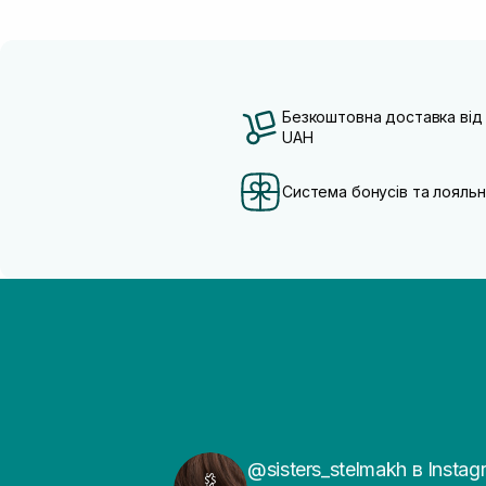
Безкоштовна доставка від
UAH
Система бонусів та лояльн
@sisters_stelmakh в Instag