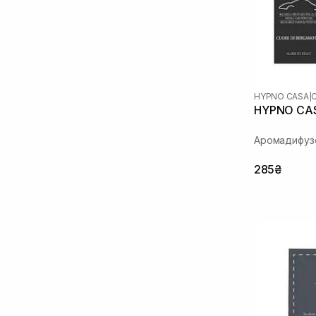
HYPNO CASA
|
HYPNO CAS
Аромадифузо
285₴