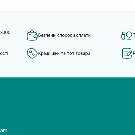
 3000
Безпечні способи оплати
ості
Кращі ціни та топ товари
ram