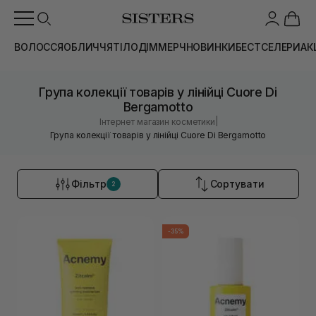
ВОЛОССЯ
ОБЛИЧЧЯ
ТІЛО
ДІМ
МЕРЧ
НОВИНКИ
БЕСТСЕЛЕРИ
АК
Група колекції товарів у лінійці Cuore Di
Bergamotto
|
Інтернет магазин косметики
Група колекції товарів у лінійці Cuore Di Bergamotto
Фільтр
Сортувати
2
-35%