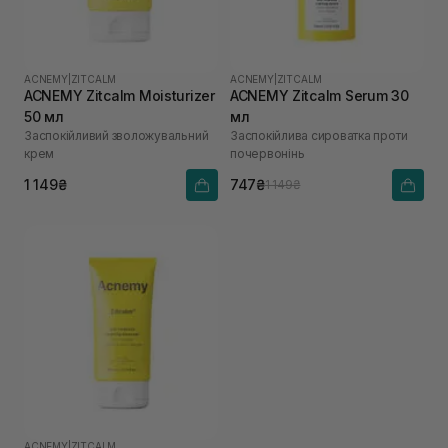
ACNEMY
|
ZITCALM
ACNEMY
|
ZITCALM
ACNEMY Zitcalm Moisturizer
ACNEMY Zitcalm Serum 30
50 мл
мл
Заспокійливий зволожувальний
Заспокійлива сироватка проти
крем
почервонінь
1 149₴
747₴
1 149₴
ACNEMY
|
ZITCALM