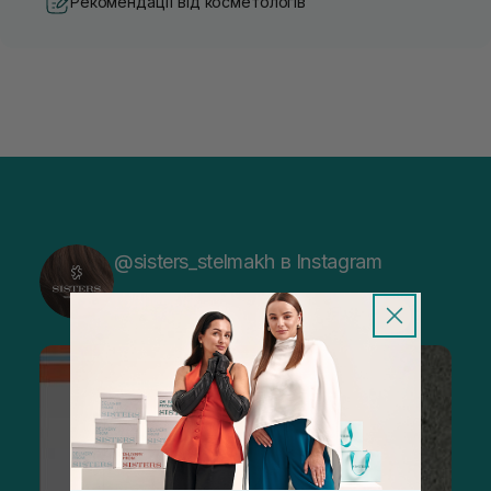
Рекомендації від косметологів
@sisters_stelmakh в Instagram
Підписатися