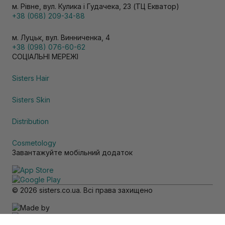
м. Рівне, вул. Кулика і Гудачека, 23 (ТЦ Екватор)
+38 (068) 209-34-88
м. Луцьк, вул. Винниченка, 4
+38 (098) 076-60-62
СОЦІАЛЬНІ МЕРЕЖІ
Sisters Hair
Sisters Skin
Distribution
Cosmetology
Завантажуйте мобільний додаток
© 2026 sisters.co.ua. Всі права захищено