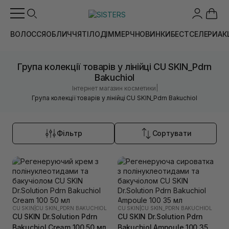
ВОЛОССЯ
ОБЛИЧЧЯ
ТІЛО
ДІМ
МЕРЧ
НОВИНКИ
БЕСТСЕЛЕРИ
АК
Група колекції товарів у лінійці CU SKIN_Pdrn
Bakuchiol
|
Інтернет магазин косметики
Група колекції товарів у лінійці CU SKIN_Pdrn Bakuchiol
Фільтр
Сортувати
CU SKIN
|
CU SKIN_PDRN BAKUCHIOL
CU SKIN
|
CU SKIN_PDRN BAKUCHIOL
CU SKIN Dr.Solution Pdrn
CU SKIN Dr.Solution Pdrn
Bakuchiol Cream 100 50 мл
Bakuchiol Ampoule 100 35