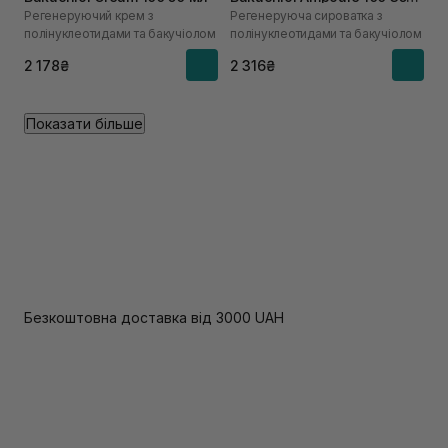
Регенеруючий крем з
Регенеруюча сироватка з
мл
полінуклеотидами та бакучіолом
полінуклеотидами та бакучіолом
2 178₴
2 316₴
Показати більше
Безкоштовна доставка від 3000 UAH