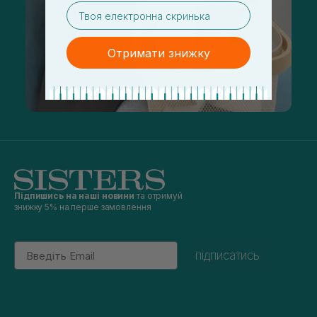
email
Отримати знижку
Підпишись на наші новини
та отримуй
знижку 5% на перше замовлення
Email
підписатись