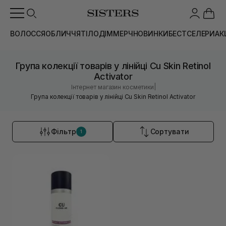
ВОЛОССЯ
ОБЛИЧЧЯ
ТІЛО
ДІМ
МЕРЧ
НОВИНКИ
БЕСТСЕЛЕРИ
АК
Група колекції товарів у лінійці Cu Skin Retinol
Activator
|
Інтернет магазин косметики
Група колекції товарів у лінійці Cu Skin Retinol Activator
Фільтр
Сортувати
1