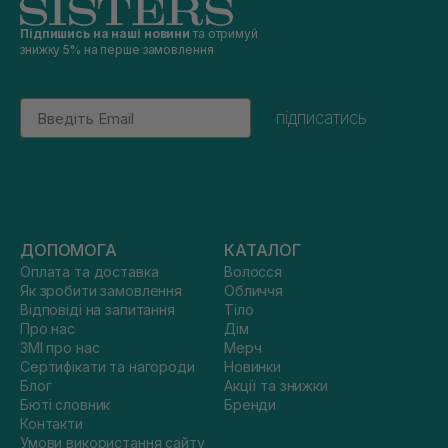
Підпишись на наші новини
та отримуй
знижку 5% на перше замовлення
Email
підписатись
ДОПОМОГА
КАТАЛОГ
Оплата та доставка
Волосся
Як зробити замовлення
Обличчя
Відповіді на запитання
Тіло
Про нас
Дім
ЗМІ про нас
Мерч
Сертифікати та нагороди
Новинки
Блог
Акції та знижки
Бюті словник
Бренди
Контакти
Умови використання сайту