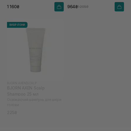
1 160₴
964₴
1 205₴
ВИБІР ІЛОНИ
BJORN AXEN
|
SCALP
BJORN AXEN Scalp
Shampoo 25 мл
Освіжаючий шампунь для шкіри
голови
225₴