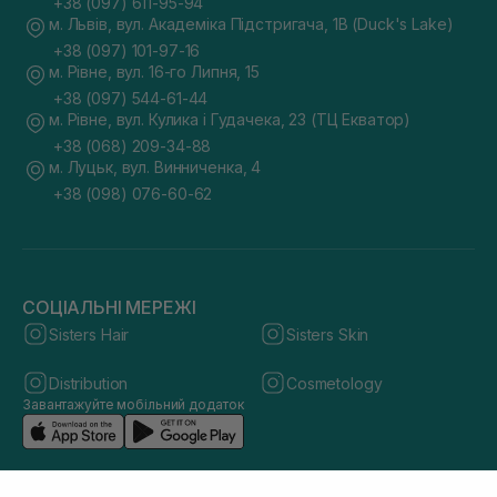
+38 (097) 611-95-94
м. Львів, вул. Академіка Підстригача, 1В (Duck's Lake)
+38 (097) 101-97-16
м. Рівне, вул. 16-го Липня, 15
+38 (097) 544-61-44
м. Рівне, вул. Кулика і Гудачека, 23 (ТЦ Екватор)
+38 (068) 209-34-88
м. Луцьк, вул. Винниченка, 4
+38 (098) 076-60-62
СОЦІАЛЬНІ МЕРЕЖІ
Sisters Hair
Sisters Skin
Distribution
Cosmetology
Завантажуйте мобільний додаток