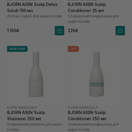
BJORN AXEN Scalp Detox
BJORN AXEN Scalp
Scrub 150 мл
Conditioner 25 мл
Детокс-скраб для шкіри голови
Освіжаючий кондиціонер для
шкіри голови
1 155₴
225₴
ВИБІР ІЛОНИ
-20%
BJORN AXEN
|
SCALP
BJORN AXEN
|
SCALP
BJORN AXEN Scalp
BJORN AXEN Scalp
Shampoo 250 мл
Conditioner 250 мл
Освіжаючий шампунь для шкіри
Освіжаючий кондиціонер для
голови
шкіри голови