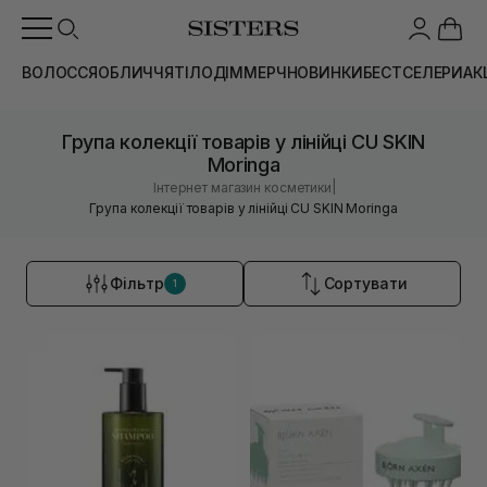
ВОЛОССЯ
ОБЛИЧЧЯ
ТІЛО
ДІМ
МЕРЧ
НОВИНКИ
БЕСТСЕЛЕРИ
АК
Група колекції товарів у лінійці CU SKIN
Moringa
|
Інтернет магазин косметики
Група колекції товарів у лінійці CU SKIN Moringa
Фільтр
Сортувати
1