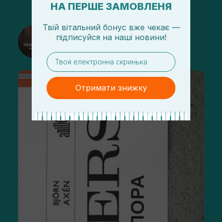
НА ПЕРШЕ ЗАМОВЛЕНЯ
Твій вітальний бонус вже чекає —
@sisters_stelmakh в Instagram
підписуйся
на
наші новини!
Підписатися
email
Отримати знижку