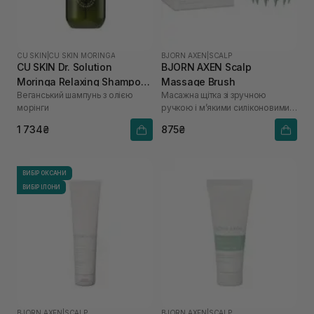
CU SKIN
|
CU SKIN MORINGA
BJORN AXEN
|
SCALP
CU SKIN Dr. Solution
BJORN AXEN Scalp
Moringa Relaxing Shampoo
Massage Brush
Веганський шампунь з олією
Масажна щітка зі зручною
400 мл
морінги
ручкою і м’якими силіконовими
шипами
1 734₴
875₴
ВИБІР ОКСАНИ
ВИБІР ІЛОНИ
BJORN AXEN
|
SCALP
BJORN AXEN
|
SCALP